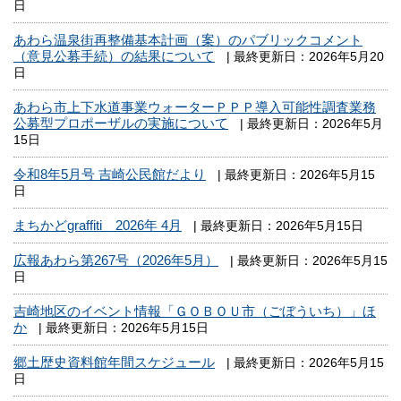
日
あわら温泉街再整備基本計画（案）のパブリックコメント
（意見公募手続）の結果について
| 最終更新日：2026年5月20
日
あわら市上下水道事業ウォーターＰＰＰ導入可能性調査業務
公募型プロポーザルの実施について
| 最終更新日：2026年5月
15日
令和8年5月号 吉崎公民館だより
| 最終更新日：2026年5月15
日
まちかどgraffiti 2026年 4月
| 最終更新日：2026年5月15日
広報あわら第267号（2026年5月）
| 最終更新日：2026年5月15
日
吉崎地区のイベント情報「ＧＯＢＯＵ市（ごぼういち）」ほ
か
| 最終更新日：2026年5月15日
郷土歴史資料館年間スケジュール
| 最終更新日：2026年5月15
日