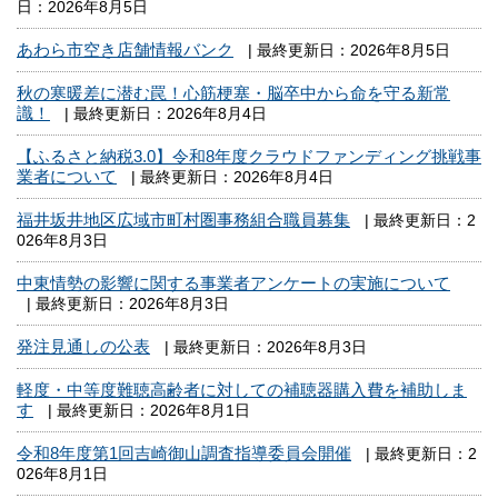
日：2026年8月5日
あわら市空き店舗情報バンク
| 最終更新日：2026年8月5日
秋の寒暖差に潜む罠！心筋梗塞・脳卒中から命を守る新常
識！
| 最終更新日：2026年8月4日
【ふるさと納税3.0】令和8年度クラウドファンディング挑戦事
業者について
| 最終更新日：2026年8月4日
福井坂井地区広域市町村圏事務組合職員募集
| 最終更新日：2
026年8月3日
中東情勢の影響に関する事業者アンケートの実施について
| 最終更新日：2026年8月3日
発注見通しの公表
| 最終更新日：2026年8月3日
軽度・中等度難聴高齢者に対しての補聴器購入費を補助しま
す
| 最終更新日：2026年8月1日
令和8年度第1回吉崎御山調査指導委員会開催
| 最終更新日：2
026年8月1日