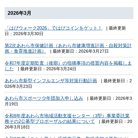
2026年3月
「はぴウォーク2026」ではぴコインをゲット！
| 最終更新
日：2026年3月30日
第2次あわら市保健計画（あわら市健康増進計画・自殺対策計
画・食育推進計画）
| 最終更新日：2026年3月27日
令和7年度定期監査（後期）の指摘事項の措置内容を掲載しま
した
| 最終更新日：2026年3月24日
あわら市新型インフルエンザ等対策行動計画
| 最終更新日：2
026年3月23日
あわら市スポーツ少年団加入申し込み
| 最終更新日：2026年3
月19日
令和8年度あわら市地域活動支援センター（3型）事業委託業
務その2公募型プロポーザルの結果について
| 最終更新日：20
26年3月18日