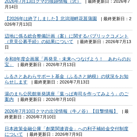
2026年7月13日クマの痕跡情報（沢）
| 最終更新日：2026年7
月14日
【2026年は終了しました】北潟湖畔花菖蒲園
| 最終更新日：2
026年7月13日
辺地に係る総合整備計画（案）に関するパブリックコメント
（意見公募手続）の結果について
| 最終更新日：2026年7月13
日
令和8年度企画展「再発見・未来へつなげよう！ あわらのお
宝」
| 最終更新日：2026年7月13日
ふるさとあわらサポート基金（ふるさと納税）の状況をお知
らせします
| 最終更新日：2026年7月13日
湯のまち公民館単発講座「葉っぱ寿司を作ってみよう」のご
案内
| 最終更新日：2026年7月10日
2026年7月10日クマの出没情報（牛ノ谷）【目撃情報】
| 最
終更新日：2026年7月10日
日本政策金融公庫「創業関連資金」への利子補給金交付制度
について
| 最終更新日：2026年7月9日