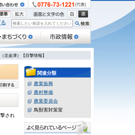
げる
情報（北金津）【目撃情報】
関連分類
農業振興
農村整備
農業委員会
鳥獣害対策室
目撃され