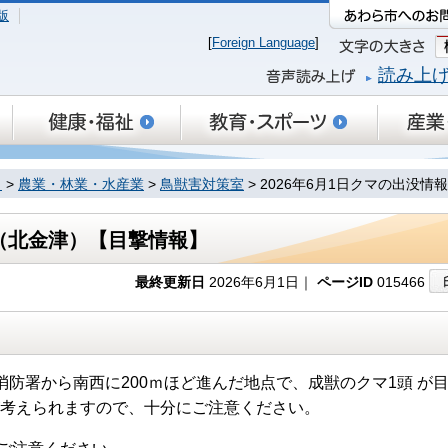
版
[
Foreign Language
]
読み上
り
>
農業・林業・水産業
>
鳥獣害対策室
> 2026年6月1日クマの出没
報（北金津）【目撃情報】
最終更新日
2026年6月1日｜
ページID
015466
消防署から南西に200ｍほど進んだ地点で、成獣のクマ1頭 が
が考えられますので、十分にご注意ください。