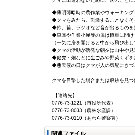
クマに出遭わないために、次のことに
◆薄明薄暗時の農作業やウォーキング
◆クマをみたら、刺激することなくそ
◆鈴、笛、ラジオなど音が出るものを
◆車庫や作業小屋等の扉は慎重に開け
（一気に扉を開けると中から飛び出し
◆クマの活動が活発な朝夕は山中や見
◆庭先・畑などに生ごみや野菜くずを
◆悪天候の日はクマが人の気配にきづ
クマを目撃した場合または痕跡を見つ
【連絡先】
0776-73-1221（市役所代表）
0776-73-8033（農林水産課）
0776-73-0110（あわら警察署）
関連ファイル