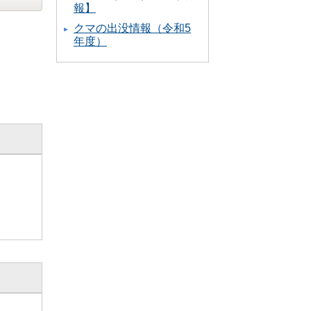
報】
クマの出没情報（令和5
年度）