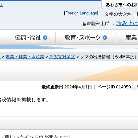
版
[
Foreign Language
]
読み上
り
>
農業・林業・水産業
>
鳥獣害対策室
> クマの出没情報（令和6年度
最終更新日
2024年4月1日｜
ページID
014050
出没情報を掲載します。
（新しいウインドウが開きます）