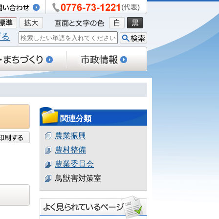
げる
）
関連分類
農業振興
農村整備
農業委員会
鳥獣害対策室