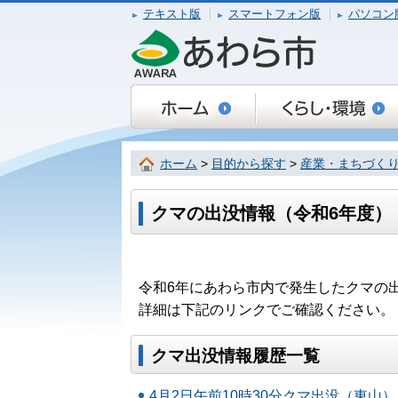
テキスト版
スマートフォン版
パソコン
ホーム
>
目的から探す
>
産業・まちづく
クマの出没情報（令和6年度）
令和6年にあわら市内で発生したクマの
詳細は下記のリンクでご確認ください。
クマ出没情報履歴一覧
4月2日午前10時30分クマ出没（東山）