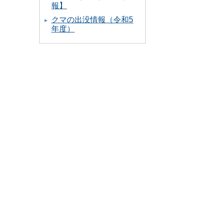
報】
クマの出没情報（令和5
年度）