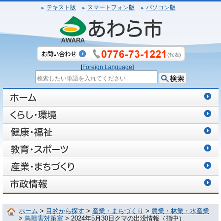
テキスト版
スマートフォン版
パソコン版
[
Foreign Language
]
ホーム
>
目的から探す
>
産業・まちづくり
>
農業・林業・水産業
>
鳥獣害対策室
> 2024年5月30日クマの出没情報（指中）