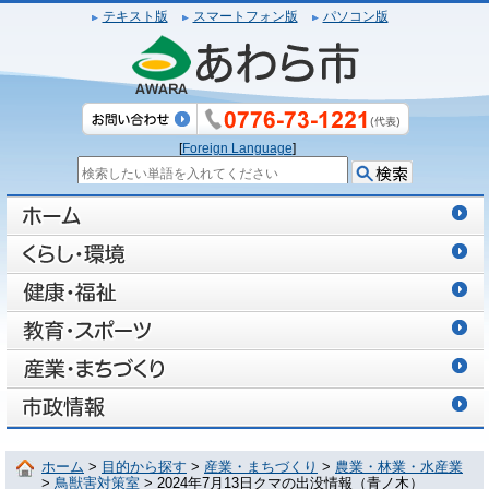
テキスト版
スマートフォン版
パソコン版
[
Foreign Language
]
ホーム
>
目的から探す
>
産業・まちづくり
>
農業・林業・水産業
>
鳥獣害対策室
> 2024年7月13日クマの出没情報（青ノ木）