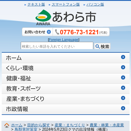
テキスト版
スマートフォン版
パソコン版
[
Foreign Language
]
ホーム
>
目的から探す
>
産業・まちづくり
>
農業・林業・水産業
>
鳥獣害対策室
> 2024年5月23日クマの出没情報（橋屋）