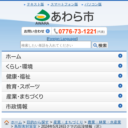
テキスト版
スマートフォン版
パソコン版
[
Foreign Language
]
ホーム
>
目的から探す
>
産業・まちづくり
>
農業・林業・水産業
>
鳥獣害対策室
> 2024年5月24日クマの出没情報（沢）