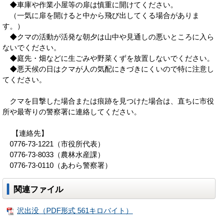
◆車庫や作業小屋等の扉は慎重に開けてください。
（一気に扉を開けると中から飛び出してくる場合がありま
す。）
◆クマの活動が活発な朝夕は山中や見通しの悪いところに入ら
ないでください。
◆庭先・畑などに生ごみや野菜くずを放置しないでください。
◆悪天候の日はクマが人の気配にきづきにくいので特に注意し
てください。
クマを目撃した場合または痕跡を見つけた場合は、直ちに市役
所や最寄りの警察署に連絡してください。
【連絡先】
0776-73-1221（市役所代表）
0776-73-8033（農林水産課）
0776-73-0110（あわら警察署）
関連ファイル
沢出没（PDF形式 561キロバイト）