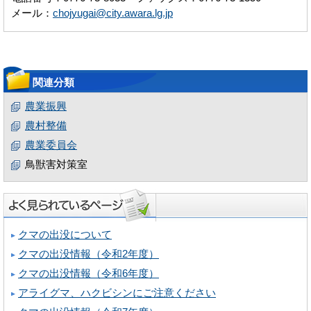
メール：
chojyugai@city.awara.lg.jp
関連分類
農業振興
農村整備
農業委員会
鳥獣害対策室
クマの出没について
クマの出没情報（令和2年度）
クマの出没情報（令和6年度）
アライグマ、ハクビシンにご注意ください