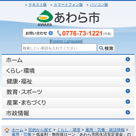
テキスト版
スマートフォン版
パソコン版
[
Foreign Language
]
ホーム
>
目的から探す
>
くらし・環境
>
雇用・労働・就活情報
>
雇用・労働
> 低金利・無担保ローン「あわら市民生活安定資金」の