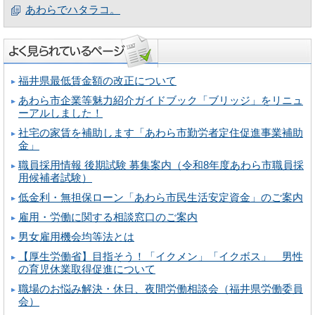
あわらでハタラコ。
福井県最低賃金額の改正について
あわら市企業等魅力紹介ガイドブック「ブリッジ」をリニュ
ーアルしました！
社宅の家賃を補助します「あわら市勤労者定住促進事業補助
金」
職員採用情報 後期試験 募集案内（令和8年度あわら市職員採
用候補者試験）
低金利・無担保ローン「あわら市民生活安定資金」のご案内
雇用・労働に関する相談窓口のご案内
男女雇用機会均等法とは
【厚生労働省】目指そう！「イクメン」「イクボス」 男性
の育児休業取得促進について
職場のお悩み解決・休日、夜間労働相談会（福井県労働委員
会）