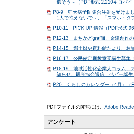
遺そう～（PDF形式 2,210キロバ
P8-9 狂犬病予防集合注射を受け
1人で抱えないで～、「スマホ・タブ
P10-11 PICK UP!情報（PDF形式
P12-13 まちかどgraffiti、金津創
P14-15 郷土歴史資料館だより、お知
P16-17 公民館定期教室受講生募集！
P18-19 地域活性化企業人コラ
知らせ、観光協会通信、ベビー誕生（P
P20 くらしのカレンダー（4月）（P
PDFファイルの閲覧には、
Adobe Read
アンケート