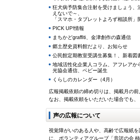
狂犬病予防集合注射を受けましょう、
えないで～、
「スマホ・タブレットよろず相談所」
PICK UP!情報
まちかどgraffiti、金津創作の森通信
郷土歴史資料館だより、お知らせ
公民館定期教室受講生募集！、新着図
地域活性化企業人コラム、アフレアか
光協会通信、ベビー誕生
くらしのカレンダー（4月）
広報掲載依頼の締め切りは、掲載月の前
なお、掲載依頼をいただいた場合でも、
声の広報について
視覚障がいのある人や、高齢で広報紙を
に、ボランティアグループ「音訳の会 