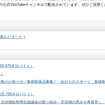
公式YouTubeチャンネルで配信されています。ぜひご活用く
変わりました！
0,375キロバイト）
ト）
」配布のお知らせ／新規取扱店募集！、あわらのスポーツ、新体制
式 705キロバイト）
査、北潟湖自然再生協議会の取り組み～北潟湖の恵みを再発見し