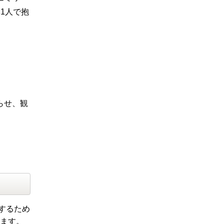
1人で抱
らせ、観
するため
います。