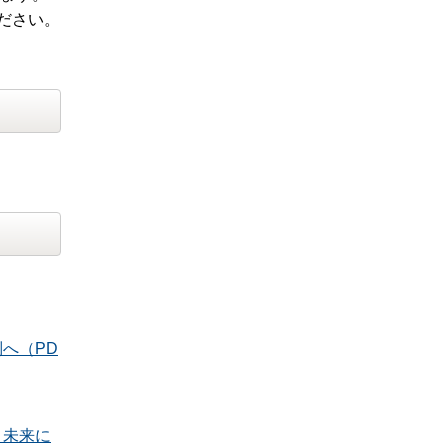
ださい。
へ（PD
、未来に