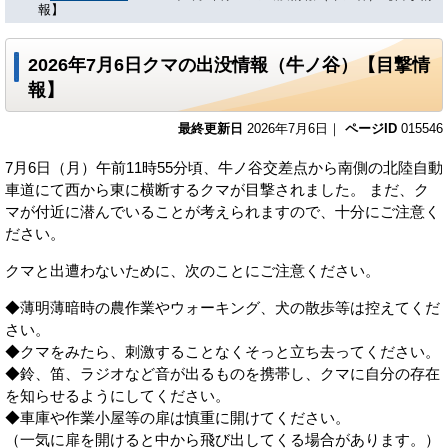
報】
2026年7月6日クマの出没情報（牛ノ谷）【目撃情
報】
最終更新日
2026年7月6日｜
ページID
015546
7月6日（月）午前11時55分頃、牛ノ谷交差点から南側の北陸自動
車道にて西から東に横断するクマが目撃されました。 まだ、ク
マが付近に潜んでいることが考えられますので、十分にご注意く
ださい。
クマと出遭わないために、次のことにご注意ください。
◆薄明薄暗時の農作業やウォーキング、犬の散歩等は控えてくだ
さい。
◆クマをみたら、刺激することなくそっと立ち去ってください。
◆鈴、笛、ラジオなど音が出るものを携帯し、クマに自分の存在
を知らせるようにしてください。
◆車庫や作業小屋等の扉は慎重に開けてください。
（一気に扉を開けると中から飛び出してくる場合があります。）