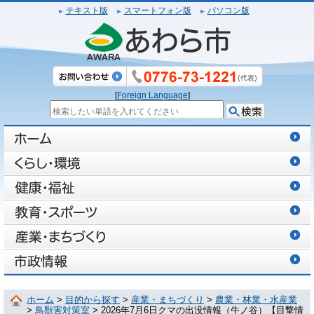
テキスト版
スマートフォン版
パソコン版
[
Foreign Language
]
ホーム
>
目的から探す
>
産業・まちづくり
>
農業・林業・水産業
>
鳥獣害対策室
> 2026年7月6日クマの出没情報（牛ノ谷）【目撃情