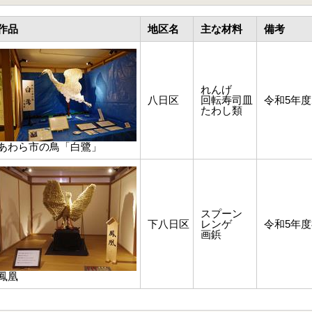
作品
地区名
主な材料
備考
れんげ
八日区
回転寿司皿
令和5年
たわし類
あわら市の鳥「白鷺」
スプーン
下八日区
レンゲ
令和5年
画鋲
鳳凰