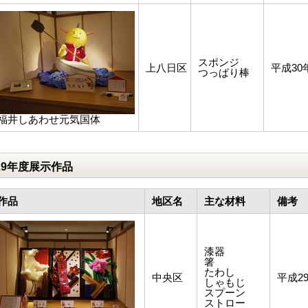
スポンジ
上八日区
平成30
つっぱり棒
福井しあわせ元気国体
29年度展示作品
作品
地区名
主な材料
備考
漆器
箸
たわし
中央区
平成2
しゃもじ
スプーン
ストロー