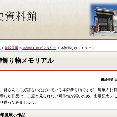
ム
>
常設展示
>
本陣飾り物ギャラリー
> 本陣飾り物メモリアル
陣飾り物メモリアル
最終更新
、皆さんにご好評をいただいている本陣飾り物ですが、毎年入れ
示した作品は、二度と見られない可能性が高いため、出展記念メ
り返ってみましょう。
5年度展示作品