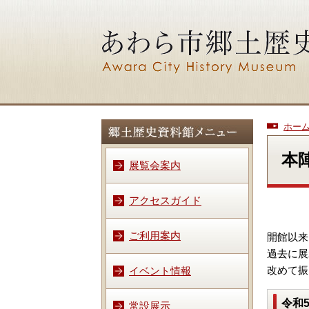
ホー
本
展覧会案内
アクセスガイド
ご利用案内
開館以来
過去に展
改めて振
イベント情報
令和
常設展示