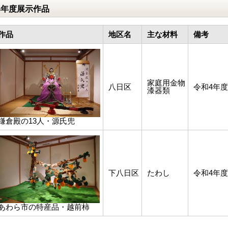
4年度展示作品
作品
地区名
主な材料
備考
家庭用金物
八日区
令和4年
漆器類
鎌倉殿の13人・源氏兜
下八日区
たわし
令和4年
あわら市の特産品・越前柿