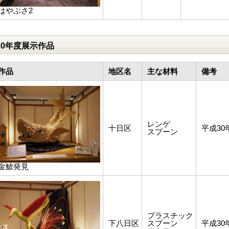
はやぶさ2
30年度展示作品
作品
地区名
主な材料
備考
レンゲ
十日区
平成3
スプーン
金鯱発見
プラスチック
下八日区
スプーン
平成3