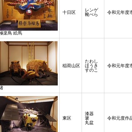
レンゲ
十日区
令和元年度
靴べら
極楽鳥 絵馬
たわし
稲荷山区
ほうき
令和元年度
すのこ
猪
漆器
東区
箸
令和元度作
丸盆