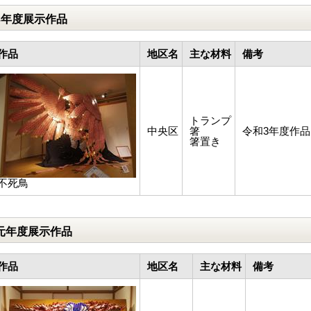
3年度展示作品
作品
地区名
主な材料
備考
トランプ
中央区
箸
令和3年度作品
箸置き
不死鳥
元年度展示作品
作品
地区名
主な材料
備考