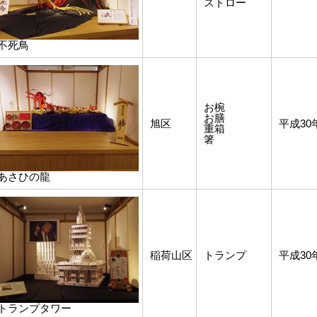
ストロー
不死鳥
お椀
お膳
旭区
平成30
重箱
箸
あさひの龍
稲荷山区
トランプ
平成30
トランプタワー