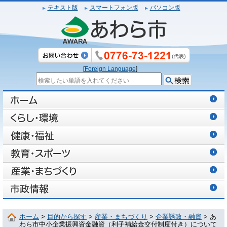
テキスト版
スマートフォン版
パソコン版
[
Foreign Language
]
ホーム
>
目的から探す
>
産業・まちづくり
>
企業誘致・融資
> あ
わら市中小企業振興資金融資（利子補給金交付制度付き）について