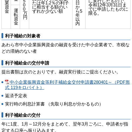
5
に実行したもので、
業
たは年1.2％の利子
日
0
令和12年3月31日ま
資
に相当する額のい
か
0
でに申請したものに
運
金
ずれか少ない額
ら5
万
限る。
転
年
円
資
以
金
内
利子補給の対象者
あわら市中小企業振興資金の融資を受けた中小企業者で、市税な
どの滞納のない者
利子補給金の交付申請
提出書類は次のとおりです。融資実行後にご提出ください。
中小企業振興資金等利子補給金交付申請書280401～（PDF形
式 119キロバイト）
返済予定表
実行時の利息計算書 （先取り利息が分かるもの）
利子補給金の交付
年に1度、1月～12月分をまとめて、翌年3月ごろに、申請者が指
定する口座へ振り込みます。