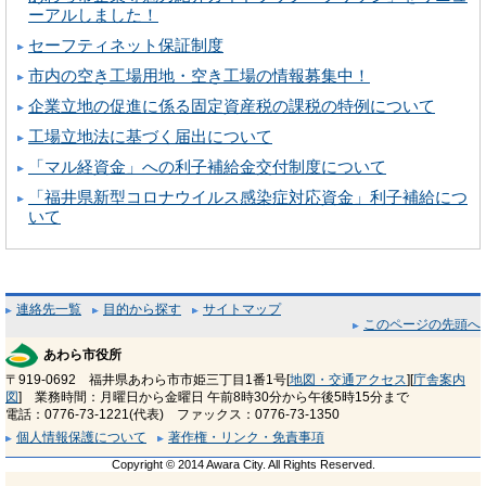
ーアルしました！
セーフティネット保証制度
市内の空き工場用地・空き工場の情報募集中！
企業立地の促進に係る固定資産税の課税の特例について
工場立地法に基づく届出について
「マル経資金」への利子補給金交付制度について
「福井県新型コロナウイルス感染症対応資金」利子補給につ
いて
連絡先一覧
目的から探す
サイトマップ
このページの先頭へ
あわら市役所
〒919-0692 福井県あわら市市姫三丁目1番1号[
地図・交通アクセス
][
庁舎案内
図
] 業務時間：月曜日から金曜日 午前8時30分から午後5時15分まで
電話：0776-73-1221(代表) ファックス：0776-73-1350
個人情報保護について
著作権・リンク・免責事項
Copyright © 2014 Awara City. All Rights Reserved.