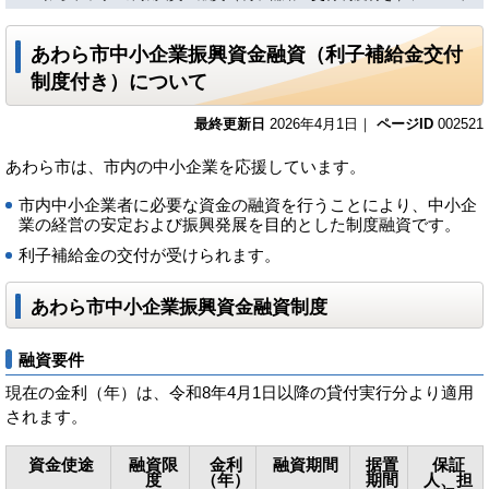
あわら市中小企業振興資金融資（利子補給金交付
制度付き）について
最終更新日
2026年4月1日｜
ページID
002521
あわら市は、市内の中小企業を応援しています。
市内中小企業者に必要な資金の融資を行うことにより、中小企
業の経営の安定および振興発展を目的とした制度融資です。
利子補給金の交付が受けられます。
あわら市中小企業振興資金融資制度
融資要件
現在の金利（年）は、令和8年4月1日以降の貸付実行分より適用
されます。
資金使途
融資限
金利
融資期間
据置
保証
度
（年）
期間
人、担