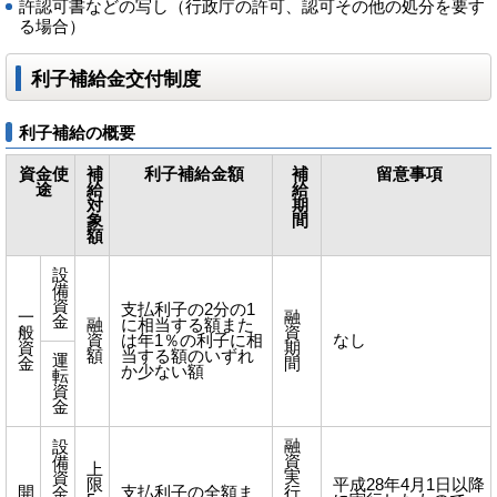
許認可書などの写し（行政庁の許可、認可その他の処分を要す
る場合）
利子補給金交付制度
利子補給の概要
資金使
補
利子補給金額
補
留意事項
途
給
給
対
期
象
間
額
設
備
資
支払利子の2分の1
一
融
金
融
に相当する額また
般
資
資
は年1％の利子に相
なし
資
期
額
当する額のいずれ
運
金
間
か少ない額
転
資
金
融
設
資
備
上
実
資
限
平成28年4月1日以降
開
支払利子の全額ま
行
金