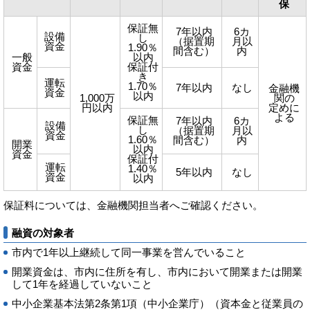
保
保証無
7年以内
6カ
設備
し
（据置期
月以
資金
1.90％
間含む）
内
一般
以内
資金
保証付
き
運転
1.70％
7年以内
なし
金融機
資金
以内
1,000万
関の
円以内
定めに
よる
保証無
7年以内
6カ
設備
し
（据置期
月以
資金
1.60％
間含む）
内
開業
以内
資金
保証付
運転
1.40％
5年以内
なし
資金
以内
保証料については、金融機関担当者へご確認ください。
融資の対象者
市内で1年以上継続して同一事業を営んでいること
開業資金は、市内に住所を有し、市内において開業または開業
して1年を経過していないこと
中小企業基本法第2条第1項（中小企業庁）（資本金と従業員の