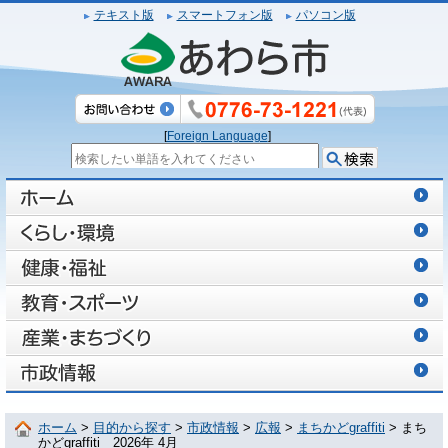
テキスト版
スマートフォン版
パソコン版
[
Foreign Language
]
ホーム
>
目的から探す
>
市政情報
>
広報
>
まちかどgraffiti
> まち
かどgraffiti 2026年 4月