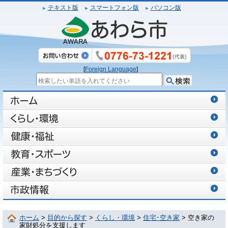
テキスト版
スマートフォン版
パソコン版
[
Foreign Language
]
ホーム
>
目的から探す
>
くらし・環境
>
住宅･空き家
> 空き家の
家財処分を支援します