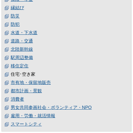
縁結び
防災
防犯
水道・下水道
道路・交通
北陸新幹線
駅周辺整備
移住定住
住宅･空き家
市有地・保留地販売
都市計画・景観
消費者
男女共同参画社会・ボランティア・NPO
雇用・労働・就活情報
スマートシティ