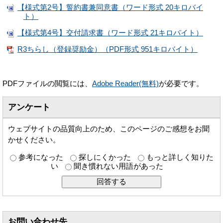
【様式第2号】誓約書兼同意書（ワード形式 20キロバイ
ト）
【様式第4号】交付請求書（ワード形式 21キロバイト）
R3ちらし（登録奨励金）（PDF形式 951キロバイト）
PDFファイルの閲覧には、
Adobe Reader(無料)
が必要です。
アンケート
ウェブサイトの品質向上のため、このページのご感想をお聞
かせください。
参考になった
探しにくかった
もっと詳しく知りた
い
聞き慣れない用語があった
お問い合わせ先