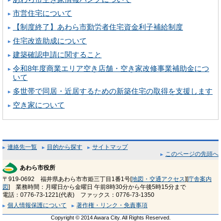
市営住宅について
【制度終了】あわら市勤労者住宅資金利子補給制度
住宅改造助成について
建築確認申請に関すること
令和8年度商業エリア空き店舗・空き家改修事業補助金につ
いて
多世帯で同居・近居するための新築住宅の取得を支援します
空き家について
連絡先一覧
目的から探す
サイトマップ
このページの先頭へ
あわら市役所
〒919-0692 福井県あわら市市姫三丁目1番1号[
地図・交通アクセス
][
庁舎案内
図
] 業務時間：月曜日から金曜日 午前8時30分から午後5時15分まで
電話：0776-73-1221(代表) ファックス：0776-73-1350
個人情報保護について
著作権・リンク・免責事項
Copyright © 2014 Awara City. All Rights Reserved.