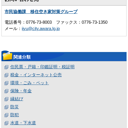
市民協働課 移住空き家対策グループ
電話番号：0776-73-8003 ファックス：0776-73-1350
メール：
ijyu@city.awara.lg.jp
関連分類
住民票・戸籍・印鑑証明・税証明
税金・インターネット公売
環境・ごみ・ペット
保険・年金
縁結び
防災
防犯
水道・下水道