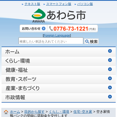
テキスト版
スマートフォン版
パソコン版
[
Foreign Language
]
ホーム
>
目的から探す
>
くらし・環境
>
住宅･空き家
> 空き家情
報バンクの登録に奨励金を交付します