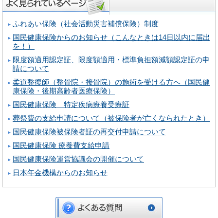
ふれあい保険（社会活動災害補償保険）制度
国民健康保険からのお知らせ（こんなときは14日以内に届出
を！）
限度額適用認定証、限度額適用・標準負担額減額認定証の申
請について
柔道整復師（整骨院・接骨院）の施術を受ける方へ（国民健
康保険・後期高齢者医療保険）
国民健康保険 特定疾病療養受療証
葬祭費の支給申請について（被保険者が亡くなられたとき）
国民健康保険被保険者証の再交付申請について
国民健康保険 療養費支給申請
国民健康保険運営協議会の開催について
日本年金機構からのお知らせ