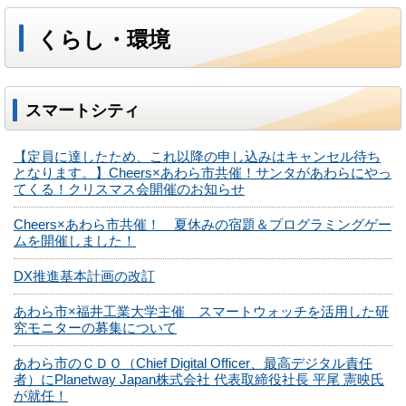
くらし・環境
スマートシティ
【定員に達したため、これ以降の申し込みはキャンセル待ち
となります。】Cheers×あわら市共催！サンタがあわらにやっ
てくる！クリスマス会開催のお知らせ
Cheers×あわら市共催！ 夏休みの宿題＆プログラミングゲー
ムを開催しました！
DX推進基本計画の改訂
あわら市×福井工業大学主催 スマートウォッチを活用した研
究モニターの募集について
あわら市のＣＤＯ（Chief Digital Officer、最高デジタル責任
者）にPlanetway Japan株式会社 代表取締役社長 平尾 憲映氏
が就任！