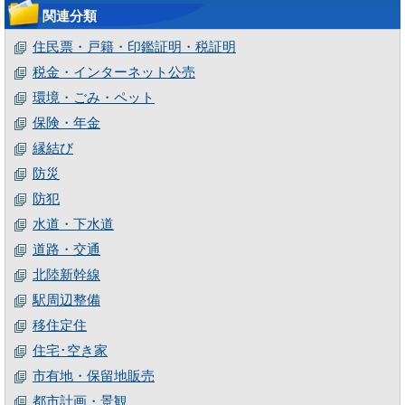
関連分類
住民票・戸籍・印鑑証明・税証明
税金・インターネット公売
環境・ごみ・ペット
保険・年金
縁結び
防災
防犯
水道・下水道
道路・交通
北陸新幹線
駅周辺整備
移住定住
住宅･空き家
市有地・保留地販売
都市計画・景観