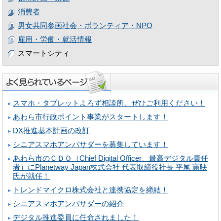
消費者
男女共同参画社会・ボランティア・NPO
雇用・労働・就活情報
スマートシティ
スマホ・タブレットよろず相談所、ぜひご利用ください！
あわら市行政ポイント事業がスタートします！
DX推進基本計画の改訂
シニアスマホアンバサダーを募集しています！
あわら市のＣＤＯ（Chief Digital Officer、最高デジタル責任
者）にPlanetway Japan株式会社 代表取締役社長 平尾 憲映
氏が就任！
トレンドマイクロ株式会社と連携協定を締結！
シニアスマホアンバサダーの紹介
デジタル推進委員に任命されました！