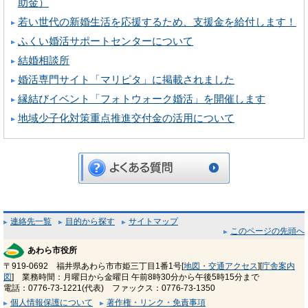
助金）
若い世代の新婚生活を応援するため、支援金を給付します！
ふくい婚活サポートセンターについて
結婚相談所
婚活専門サイト「マリピタ」に掲載されました
縁結びイベント「フォトウォーク婚活」を開催します
地域少子化対策重点推進交付金の活用について
連絡先一覧
目的から探す
サイトマップ
このページの先頭へ
あわら市役所
〒919-0692 福井県あわら市市姫三丁目1番1号[
地図・交通アクセス
][
庁舎案内
図
] 業務時間：月曜日から金曜日 午前8時30分から午後5時15分まで
電話：0776-73-1221(代表) ファックス：0776-73-1350
個人情報保護について
著作権・リンク・免責事項