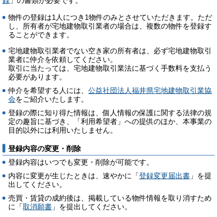
録
」の書類が必要です。
物件の登録は1人につき1物件のみとさせていただきます。ただ
し、所有者が宅地建物取引業者の場合は、複数の物件を登録す
ることができます。
宅地建物取引業者でない空き家の所有者は、必ず宅地建物取引
業者に仲介を依頼してください。
取引に当たっては、宅地建物取引業法に基づく手数料を支払う
必要があります。
仲介を希望する人には、
公益社団法人福井県宅地建物取引業協
会
をご紹介いたします。
登録の際に知り得た情報は、個人情報の保護に関する法律の規
定の趣旨に基づき、「利用希望者」への提供のほか、本事業の
目的以外には利用いたしません。
登録内容の変更・削除
登録内容はいつでも変更・削除が可能です。
内容に変更が生じたときは、速やかに「
登録変更届出書
」を提
出してください。
売買・賃貸の成約後は、掲載している物件情報を取り消すため
に「
取消願書
」を提出してください。