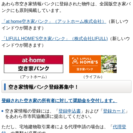
あわら市空き家情報バンクに登録された物件は、全国版空き家バ
ンクにも原則掲載しています。
「at home空き家バンク」（アットホーム株式会社）
（新しいウ
インドウが開きます）
「LIFULL HOME'S空き家バンク」（株式会社LIFULL)
（新しいウ
インドウが開きます）
（アットホーム）
（ライフル）
空き家情報バンク登録募集中！
登録された空き家の所有者に対して奨励金を交付します。
空き家情報の登録には、「
登録申込書
」および「
登録カード
」
をあわら市市民協働課に提出してください。
ただし、宅地建物取引業者による代理申請の場合は、「
代理登