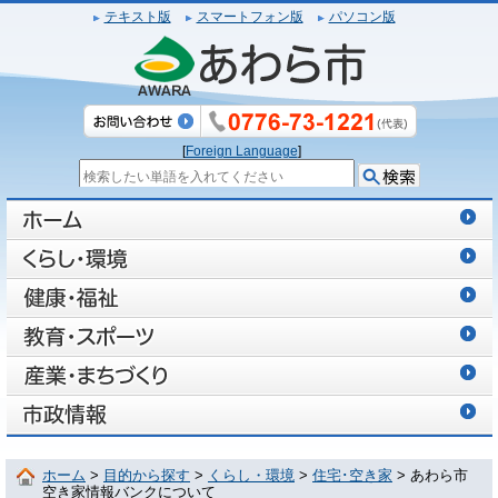
テキスト版
スマートフォン版
パソコン版
[
Foreign Language
]
ホーム
>
目的から探す
>
くらし・環境
>
住宅･空き家
> あわら市
空き家情報バンクについて