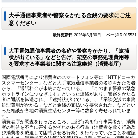
大手通信事業者や警察をかたる金銭の要求にご注
意ください
最終更新日
2026年6月30日｜
ページID
015531
大手電気通信事業者の名称や警察をかたり、「逮捕
状が出ている」などと告げ、架空の事務処理費用等
を要求する事業者に関する注意喚起（消費者庁）
国際電話番号により消費者のスマートフォン等に「NTTドコモカ
スタマーセンター」などと大手電気通信事業者の名称をかたる者
から、「通話料金が未納になっている」、「このまま警察の緊急
ホットラインにつなぎます」といった連絡があり、警察をかたる
者に通話を転送され、「逮捕状が出ている」、「示談交渉の事務
処理費用がかかる」などと金銭の支払いを要求された、などとい
った相談が各地の消費生活センター等に数多く寄せられていま
す。
消費者庁が調査を行ったところ、上記行為を行う事業者が、消費
者の利益を不当に害するおそれのある行為（消費者を欺く行為及
び消費者を威迫して困惑させる行為）を行なっていたことを確認