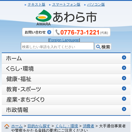
テキスト版
スマートフォン版
パソコン版
[
Foreign Language
]
ホーム
>
目的から探す
>
くらし・環境
>
消費者
> 大手通信事業者
や警察をかたる金銭の要求にご注意ください