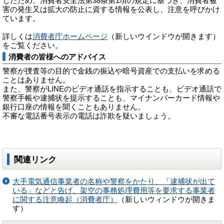
したため、消費者安全法第38条第1項の規定に基づき、消費者被
害の発生又は拡大の防止に資する情報を公表し、注意を呼びかけ
ています。
詳しくは
消費者庁ホームページ
（新しいウインドウが開きます）
をご覧ください。
消費者の皆様へのアドバイス
警察が捜査等の目的で金銭の振込や暗号資産での支払いを求める
ことはありません。
また、警察がLINEのビデオ通話を指示することも、ビデオ通話で
警察手帳や逮捕状を提示することも、マイナンバーカード情報や
銀行口座の情報を聞くこともありません。
不審な電話番号表示の電話は詐欺を疑いましょう。
関連リンク
大手電気通信事業者の名称や警察をかたり、「逮捕状が出て
いる」などと告げ、架空の事務処理費用等を要求する事業者
に関する注意喚起（消費者庁）
（新しいウィンドウが開きま
す）