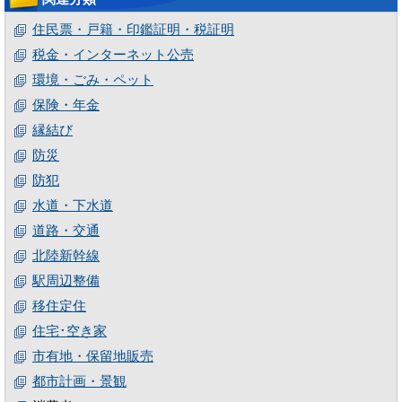
住民票・戸籍・印鑑証明・税証明
税金・インターネット公売
環境・ごみ・ペット
保険・年金
縁結び
防災
防犯
水道・下水道
道路・交通
北陸新幹線
駅周辺整備
移住定住
住宅･空き家
市有地・保留地販売
都市計画・景観