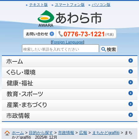
テキスト版
スマートフォン版
パソコン版
[
Foreign Language
]
ホーム
>
目的から探す
>
市政情報
>
広報
>
まちかどgraffiti
> まち
かどgraffiti 2025年 12月