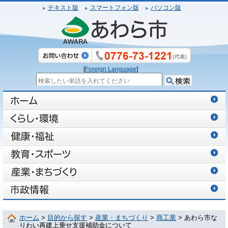
テキスト版
スマートフォン版
パソコン版
[
Foreign Language
]
ホーム
>
目的から探す
>
産業・まちづくり
>
商工業
> あわら市な
りわい再建上乗せ支援補助金について