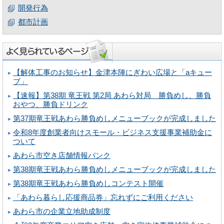
開発行為
都市計画
【解体工事のお知らせ】金津本陣にぎわい広場と「aキュー
ブ」
【速報】第38期 竜王戦 第2局 あわら対局 勝負めし、勝負
おやつ、勝負ドリンク
第37期竜王戦あわら勝負めしメニューブックが完成しました
令和8年度創業者向けスモール・ビジネス支援事業補助金に
ついて
あわら市空き店舗情報バンク
第38期竜王戦あわら勝負めしメニューブックが完成しました
第38期竜王戦あわら勝負めしコンテスト開催
「あわら暮らし応援商品券」忘れずにご利用ください
あわら市の企業立地助成制度