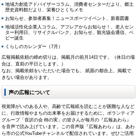
地域力創造アドバイザーコラム、消費者センターだより、郷土
歴史資料館だより、栄養ひとくちメモ
お知らせ、参加者募集！ニュースポーツイベント、新着図書
地域活性化企業人コラム、アフレアからお知らせ！、老人セン
ター利用日、リサイクルバンク、お知らせ、観光協会通信、ベ
ビー誕生
くらしのカレンダー（7月）
広報掲載依頼の締め切りは、掲載月の前月14日です。（休日の場
合は、直前の平日とします。）
なお、掲載依頼をいただいた場合でも、 紙面の都合上、掲載で
きない場合があります。
声の広報について
視覚障がいのある人や、高齢で広報紙を読むことが困難な人など
に、行政情報やまちの出来事をお届けするために、ボランティア
グループ「音訳の会 柿の実」の皆さんが毎月の『広報あわら』
を音声で読み上げています。この音声版『広報あわら』は、あわ
ら市の公式YouTubeチャンネルで配信されています。ぜひご活用