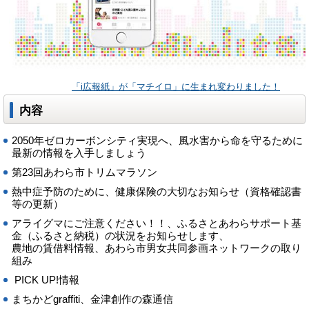
「i広報紙」が「マチイロ」に生まれ変わりました！
内容
2050年ゼロカーボンシティ実現へ、風水害から命を守るために
最新の情報を入手しましょう
第23回あわら市トリムマラソン
熱中症予防のために、健康保険の大切なお知らせ（資格確認書
等の更新）
アライグマにご注意ください！！、ふるさとあわらサポート基
金（ふるさと納税）の状況をお知らせします、
農地の賃借料情報、あわら市男女共同参画ネットワークの取り
組み
PICK UP!情報
まちかどgraffiti、金津創作の森通信