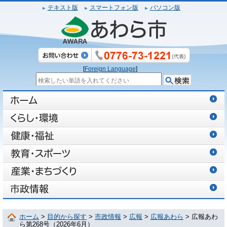
テキスト版
スマートフォン版
パソコン版
[
Foreign Language
]
ホーム
>
目的から探す
>
市政情報
>
広報
>
広報あわら
> 広報あわ
ら第268号（2026年6月）