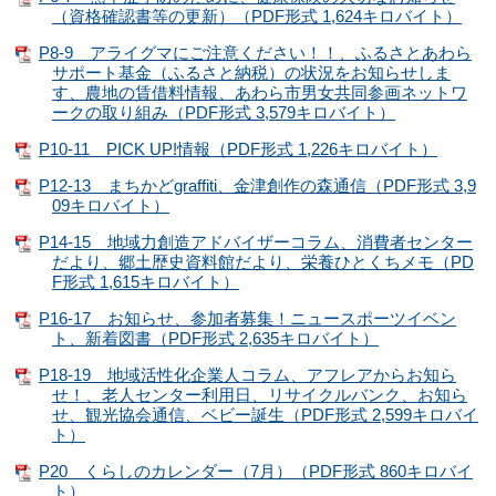
（資格確認書等の更新）（PDF形式 1,624キロバイト）
P8-9 アライグマにご注意ください！！、ふるさとあわら
サポート基金（ふるさと納税）の状況をお知らせしま
す、農地の賃借料情報、あわら市男女共同参画ネットワ
ークの取り組み（PDF形式 3,579キロバイト）
P10-11 PICK UP!情報（PDF形式 1,226キロバイト）
P12-13 まちかどgraffiti、金津創作の森通信（PDF形式 3,9
09キロバイト）
P14-15 地域力創造アドバイザーコラム、消費者センター
だより、郷土歴史資料館だより、栄養ひとくちメモ（PD
F形式 1,615キロバイト）
P16-17 お知らせ、参加者募集！ニュースポーツイベン
ト、新着図書（PDF形式 2,635キロバイト）
P18-19 地域活性化企業人コラム、アフレアからお知ら
せ！、老人センター利用日、リサイクルバンク、お知ら
せ、観光協会通信、ベビー誕生（PDF形式 2,599キロバイ
ト）
P20 くらしのカレンダー（7月）（PDF形式 860キロバイ
ト）