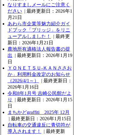
なりすましメールにご注意く
ださい
| 最終更新日：2026年1
月21日
あわら市企業等魅力紹介ガイ
ドブック「ブリッジ」をリニ
ューアルしました！
| 最終更
新日：2026年1月21日
農地所有適格法人報告書の提
出
| 最終更新日：2026年1月19
日
ＹＯＮＥＴＳＵ-ＫＡＮささお
か」利用料金改定のお知らせ
（2026/4/1～）
| 最終更新日：
2026年1月16日
令和8年1月号 吉崎公民館だよ
り
| 最終更新日：2026年1月15
日
まちかどgraffiti 2025年 12月
| 最終更新日：2026年1月15日
自転車の交通違反に青切符が
導入されます！
| 最終更新