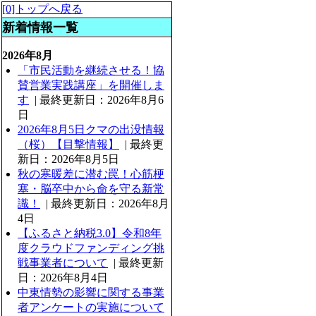
[0]トップへ戻る
新着情報一覧
2026年8月
「市民活動を継続させる！協
賛営業実践講座」を開催しま
す
| 最終更新日：2026年8月6
日
2026年8月5日クマの出没情報
（桜）【目撃情報】
| 最終更
新日：2026年8月5日
秋の寒暖差に潜む罠！心筋梗
塞・脳卒中から命を守る新常
識！
| 最終更新日：2026年8月
4日
【ふるさと納税3.0】令和8年
度クラウドファンディング挑
戦事業者について
| 最終更新
日：2026年8月4日
中東情勢の影響に関する事業
者アンケートの実施について