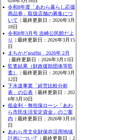
026年3月18日
令和8年度「あわら暮らし応援
商品券」取扱店舗の募集につ
いて
| 最終更新日：2026年3月
18日
令和8年3月号 吉崎公民館だよ
り
| 最終更新日：2026年3月15
日
まちかどgraffiti 2026年 2月
| 最終更新日：2026年3月13日
監査結果（財政援助団体等監
査）
| 最終更新日：2026年3月
12日
下水道事業「経営比較分析
表」の公表
| 最終更新日：202
6年3月10日
低金利・無担保ローン「あわ
ら市民生活安定資金」のご案
内
| 最終更新日：2026年3月10
日
あわら市文化財保存活用地域
計画について
| 最終更新日：2