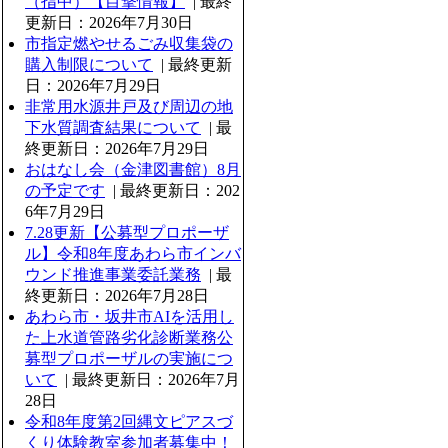
（指中）【目撃情報】
| 最終
更新日：2026年7月30日
市指定燃やせるごみ収集袋の
購入制限について
| 最終更新
日：2026年7月29日
非常用水源井戸及び周辺の地
下水質調査結果について
| 最
終更新日：2026年7月29日
おはなし会（金津図書館）8月
の予定です
| 最終更新日：202
6年7月29日
7.28更新【公募型プロポーザ
ル】令和8年度あわら市インバ
ウンド推進事業委託業務
| 最
終更新日：2026年7月28日
あわら市・坂井市AIを活用し
た上水道管路劣化診断業務公
募型プロポーザルの実施につ
いて
| 最終更新日：2026年7月
28日
令和8年度第2回縄文ピアスづ
くり体験教室参加者募集中！