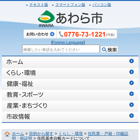
テキスト版
スマートフォン版
パソコン版
[
Foreign Language
]
ホーム
>
目的から探す
>
くらし・環境
>
住民票・戸籍・印鑑証
明・税証明
> 住民基本台帳カードについて