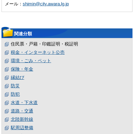
メール：
shimin@city.awara.lg.jp
関連分類
住民票・戸籍・印鑑証明・税証明
税金・インターネット公売
環境・ごみ・ペット
保険・年金
縁結び
防災
防犯
水道・下水道
道路・交通
北陸新幹線
駅周辺整備