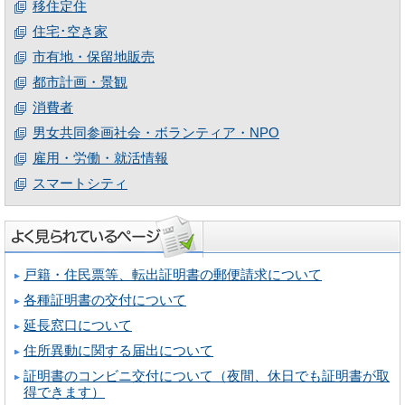
移住定住
住宅･空き家
市有地・保留地販売
都市計画・景観
消費者
男女共同参画社会・ボランティア・NPO
雇用・労働・就活情報
スマートシティ
戸籍・住民票等、転出証明書の郵便請求について
各種証明書の交付について
延長窓口について
住所異動に関する届出について
証明書のコンビニ交付について（夜間、休日でも証明書が取
得できます）