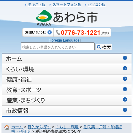
テキスト版
スマートフォン版
パソコン版
[
Foreign Language
]
ホーム
>
目的から探す
>
くらし・環境
>
住民票・戸籍・印鑑証
明・税証明
> 税証明の郵便請求について