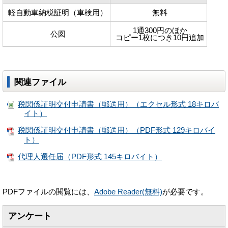
軽自動車納税証明（車検用）
無料
1通300円のほか
公図
コピー1枚につき10円追加
関連ファイル
税関係証明交付申請書（郵送用）（エクセル形式 18キロバ
イト）
税関係証明交付申請書（郵送用）（PDF形式 129キロバイ
ト）
代理人選任届（PDF形式 145キロバイト）
PDFファイルの閲覧には、
Adobe Reader(無料)
が必要です。
アンケート