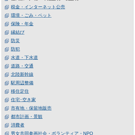
税金・インターネット公売
環境・ごみ・ペット
保険・年金
縁結び
防災
防犯
水道・下水道
道路・交通
北陸新幹線
駅周辺整備
移住定住
住宅･空き家
市有地・保留地販売
都市計画・景観
消費者
男女共同参画社会・ボランティア・NPO