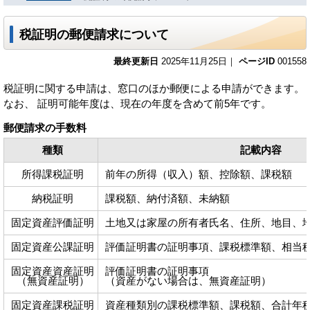
税証明の郵便請求について
最終更新日
2025年11月25日｜
ページID
001558
税証明に関する申請は、窓口のほか郵便による申請ができます。
なお、 証明可能年度は、現在の年度を含めて前5年です。
郵便請求の手数料
種類
記載内容
所得課税証明
前年の所得（収入）額、控除額、課税額
納税証明
課税額、納付済額、未納額
固定資産評価証明
土地又は家屋の所有者氏名、住所、地目、
固定資産公課証明
評価証明書の証明事項、課税標準額、相当
固定資産資産証明
評価証明書の証明事項
（無資産証明）
（資産がない場合は、無資産証明）
固定資産課税証明
資産種類別の課税標準額、課税額、合計年