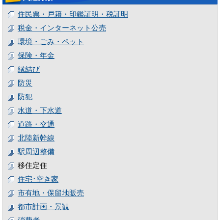
住民票・戸籍・印鑑証明・税証明
税金・インターネット公売
環境・ごみ・ペット
保険・年金
縁結び
防災
防犯
水道・下水道
道路・交通
北陸新幹線
駅周辺整備
移住定住
住宅･空き家
市有地・保留地販売
都市計画・景観