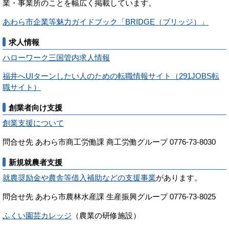
業・事業所のことを幅広く掲載しています。
あわら市企業等魅力ガイドブック「BRIDGE（ブリッジ）」
求人情報
ハローワーク三国管内求人情報
福井へUIターンしたい人のための転職情報サイト（291JOBS転
職サイト）
創業者向け支援
創業支援について
問合せ先 あわら市商工労働課 商工労働グループ 0776-73-8030
新規就農者支援
就農奨励金や農舎等借入補助などの支援事業
があります。
問合せ先 あわら市農林水産課 生産振興グループ 0776-73-8025
ふくい園芸カレッジ
（農業の研修施設）