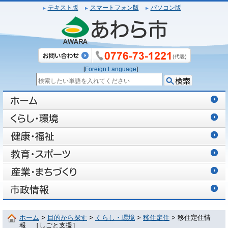
テキスト版
スマートフォン版
パソコン版
[
Foreign Language
]
ホーム
>
目的から探す
>
くらし・環境
>
移住定住
> 移住定住情
報 ［しごと支援］