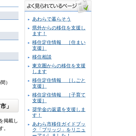
あわらで暮らそう
県外からの移住を支援し
ます！
移住定住情報 ［住まい
支援］
移住相談
東京圏からの移住を支援
します
。
移住定住情報 ［しごと
の間）
支援］
移住定住情報 ［子育て
支援］
ら市」
奨学金の返還を支援しま
す！
を掲載し
あわら市移住ガイドブッ
す。
ク「ブリッジ」をリニュ
ーアルしました！