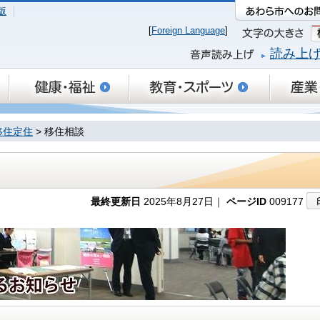
版
[
Foreign Language
]
読み上
移住定住
> 移住相談
最終更新日
2025年8月27日｜
ページID
009177