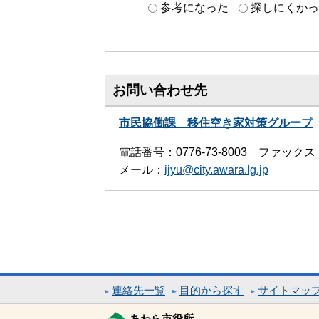
参考になった
探しにくかっ
お問い合わせ先
市民協働課 移住空き家対策グループ
電話番号：0776-73-8003 ファックス：0
メール：
ijyu@city.awara.lg.jp
連絡先一覧
目的から探す
サイトマッ
あわら市役所