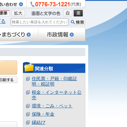
げる
関連分類
住民票・戸籍・印鑑証
明・税証明
税金・インターネット公
売
環境・ごみ・ペット
保険・年金
縁結び