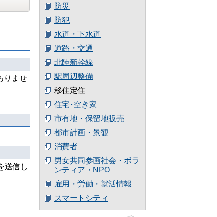
防災
防犯
水道・下水道
道路・交通
北陸新幹線
駅周辺整備
ありませ
移住定住
住宅･空き家
市有地・保留地販売
都市計画・景観
消費者
男女共同参画社会・ボラ
を送信し
ンティア・NPO
雇用・労働・就活情報
スマートシティ