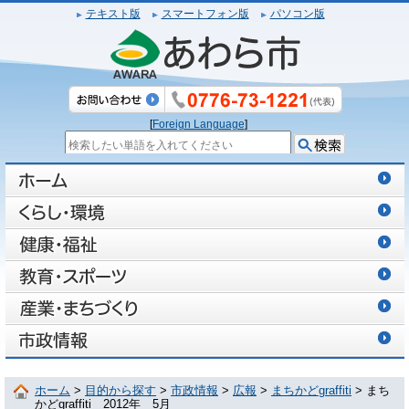
テキスト版
スマートフォン版
パソコン版
[
Foreign Language
]
ホーム
>
目的から探す
>
市政情報
>
広報
>
まちかどgraffiti
> まち
かどgraffiti 2012年 5月