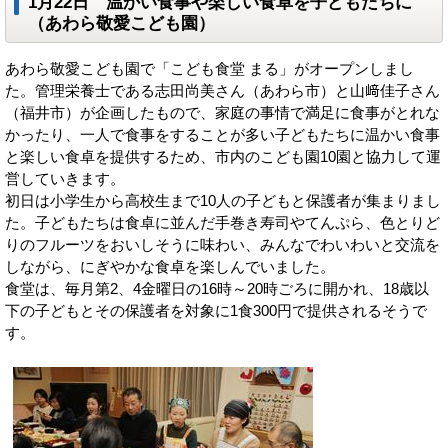
1月22日 温かい食事や楽しい食卓を子どもたちに
（あわら敬愛こども園）
あわら敬愛こども園で「こども食堂 まる」がオープンしまし
た。管理栄養士である志田尚美さん（あわら市）と山﨑佳子さん
（福井市）が企画したもので、家庭の事情で満足に食事がとれな
かったり、一人で食事をすることが多い子どもたちに温かい食事
と楽しい食卓を提供するため、市内のこども園10園と協力して運
営していきます。
初日は小学生から高校生まで10人の子どもと保護者が集まりまし
た。子どもたちは食卓に並んだ手巻き寿司やてんぷら、色とりど
りのフルーツをおいしそうに味わい、みんなでわいわいと交流を
しながら、にぎやかな食卓を楽しんでいました。
食堂は、毎月第2、4金曜日の16時～20時ごろに開かれ、18歳以
下の子どもとその保護者を対象に1食300円で提供されるそうで
す。