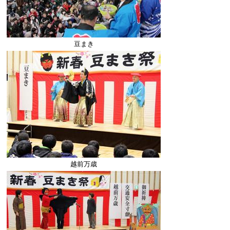
豆まき
越前万歳