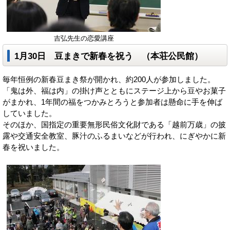
吉弘先生の恋愛講座
1月30日 豆まきで新春を祝う （本荘公民館）
毎年恒例の新春豆まき祭が開かれ、約200人が参加しました。
「鬼は外、福は内」の掛け声とともにステージ上から豆やお菓子
がまかれ、1年間の福をつかみとろうと参加者は懸命に手を伸ば
していました。
そのほか、国指定の重要無形民俗文化財である「越前万歳」の披
露や交通安全教室、豚汁のふるまいなどが行われ、にぎやかに新
春を祝いました。