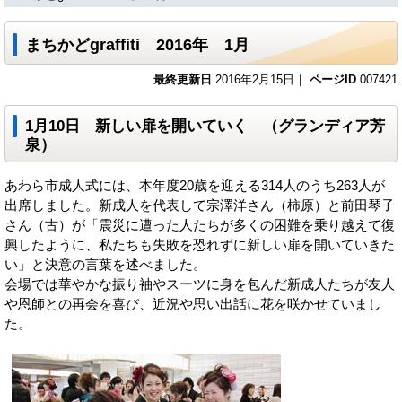
まちかどgraffiti 2016年 1月
最終更新日
2016年2月15日｜
ページID
007421
1月10日 新しい扉を開いていく （グランディア芳
泉）
あわら市成人式には、本年度20歳を迎える314人のうち263人が
出席しました。新成人を代表して宗澤洋さん（柿原）と前田琴子
さん（古）が「震災に遭った人たちが多くの困難を乗り越えて復
興したように、私たちも失敗を恐れずに新しい扉を開いていきた
い」と決意の言葉を述べました。
会場では華やかな振り袖やスーツに身を包んだ新成人たちが友人
や恩師との再会を喜び、近況や思い出話に花を咲かせていまし
た。