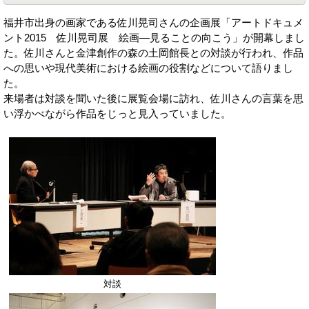
福井市出身の画家である佐川晃司さんの企画展「アートドキュメ
ント2015 佐川晃司展 絵画―見ることの向こう」が開幕しまし
た。佐川さんと金津創作の森の土岡館長との対談が行われ、作品
への思いや現代美術における絵画の役割などについて語りまし
た。
来場者は対談を聞いた後に展覧会場に訪れ、佐川さんの言葉を思
い浮かべながら作品をじっと見入っていました。
対談