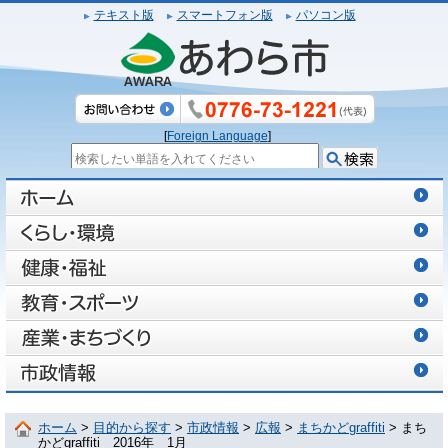
テキスト版
スマートフォン版
パソコン版
[
Foreign Language
]
ホーム
>
目的から探す
>
市政情報
>
広報
>
まちかどgraffiti
> まち
かどgraffiti 2016年 1月