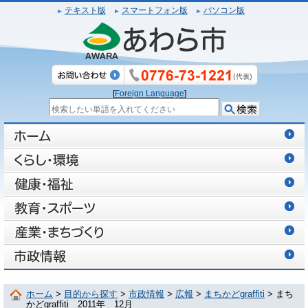
テキスト版
スマートフォン版
パソコン版
[
Foreign Language
]
ホーム
>
目的から探す
>
市政情報
>
広報
>
まちかどgraffiti
> まち
かどgraffiti 2011年 12月