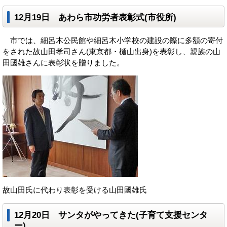
12月19日 あわら市功労者表彰式(市役所)
市では、細呂木公民館や細呂木小学校の建設の際に多額の寄付
をされた故山田孝司さん(東京都・樋山出身)を表彰し、親族の山
田國雄さんに表彰状を贈りました。
故山田氏に代わり表彰を受ける山田國雄氏
12月20日 サンタがやってきた(子育て支援センタ
ー)