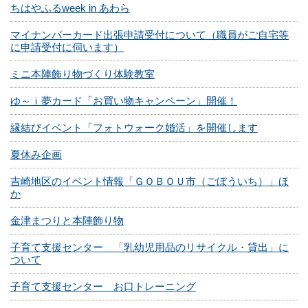
ちはやふるweek in あわら
マイナンバーカード出張申請受付について（職員がご自宅等
に申請受付に伺います）
ミニ本陣飾り物づくり体験教室
ゆ～ｉ夢カード「お買い物キャンペーン」開催！
縁結びイベント「フォトウォーク婚活」を開催します
夏休み企画
吉崎地区のイベント情報「ＧＯＢＯＵ市（ごぼういち）」ほ
か
金津まつりと本陣飾り物
子育て支援センター 「乳幼児用品のリサイクル・貸出」に
ついて
子育て支援センター お口トレーニング