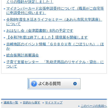
くりの指針が決定しました！
マイナンバーカード出張申請受付について（職員がご自宅等
に申請受付に伺います）
令和8年度生き活きライフセミナー（あわら市民大学講座）
について
おはなし会（金津図書館）8月の予定です
【令和7年度は終了しました】環境展を開催します
吉崎地区のイベント情報「ＧＯＢＯＵ市（ごぼういち）」ほ
か
総合振興計画審議会
子育て支援センター 「乳幼児用品のリサイクル・貸出」に
ついて
連絡先一覧
目的から探す
サイトマップ
このページの先頭へ