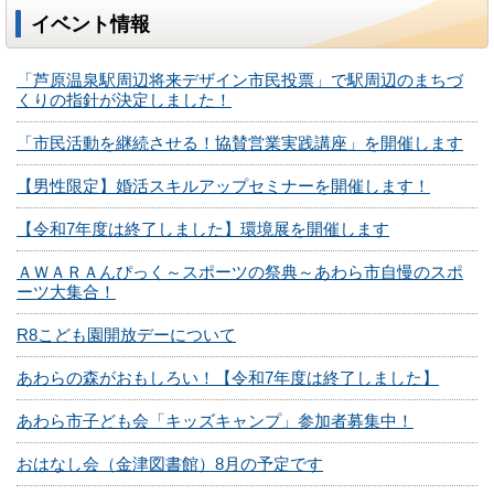
イベント情報
「芦原温泉駅周辺将来デザイン市民投票」で駅周辺のまちづ
くりの指針が決定しました！
「市民活動を継続させる！協賛営業実践講座」を開催します
【男性限定】婚活スキルアップセミナーを開催します！
【令和7年度は終了しました】環境展を開催します
ＡＷＡＲＡんぴっく～スポーツの祭典～あわら市自慢のスポ
ーツ大集合！
R8こども園開放デーについて
あわらの森がおもしろい！【令和7年度は終了しました】
あわら市子ども会「キッズキャンプ」参加者募集中！
おはなし会（金津図書館）8月の予定です