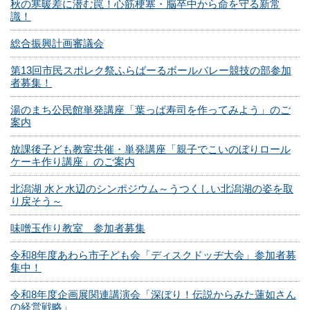
秋の寒暖差に潜む罠！心筋梗塞・脳卒中から命を守る新常
識！
総合振興計画審議会
第13回市民スポレク祭ふらばーるボールバレー競技の部参加
者募集！
湯のまち公民館単発講座「葉っぱ寿司を作ってみよう」のご
案内
放課後子ども教室共催・単発講座「親子でこいのぼりロール
ケーキ作り講座」のご案内
北潟湖 水と水辺のシンポジウム～うつくしい北潟湖の姿を取
り戻そう～
味噌玉作り教室 参加者募集
令和8年度あわら市子ども会「ディスクドッヂ大会」参加者募
集中！
令和8年度企画展関連講演会「深ぼり！伝説からみた蓮如さん
の経営戦略」