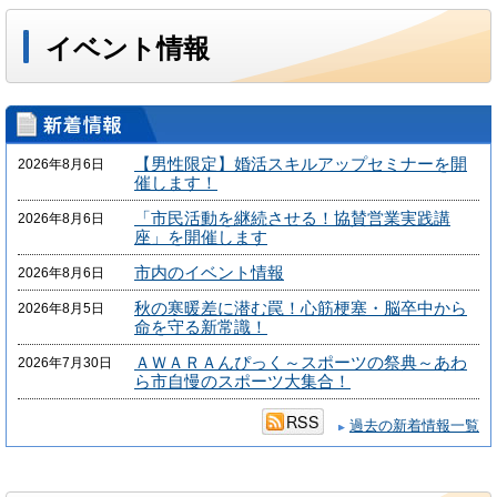
イベント情報
【男性限定】婚活スキルアップセミナーを開
2026年8月6日
催します！
「市民活動を継続させる！協賛営業実践講
2026年8月6日
座」を開催します
市内のイベント情報
2026年8月6日
秋の寒暖差に潜む罠！心筋梗塞・脳卒中から
2026年8月5日
命を守る新常識！
ＡＷＡＲＡんぴっく～スポーツの祭典～あわ
2026年7月30日
ら市自慢のスポーツ大集合！
過去の新着情報一覧