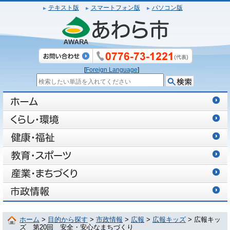
テキスト版
スマートフォン版
パソコン版
[
Foreign Language
]
ホーム
>
目的から探す
>
市政情報
>
広報
>
広報キッズ
> 広報キッ
ズ 第20回 安全・安心なまちづくり