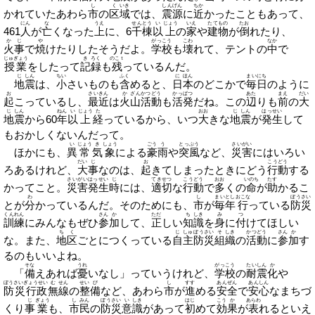
し
く
いき
しんげん
ちか
かれていたあわら
市
の
区
域
では、
震源
に
近
かったこともあって、
にん
な
うえ
せんとう
い
じょう
いえ
たてもの
たお
461
人
が
亡
くなった
上
に、6
千棟
以
上
の
家
や
建物
が
倒
れたり、
かじ
や
がっこう
こわ
なか
火事
で
焼
けたりしたそうだよ。
学校
も
壊
れて、テントの
中
で
じゅぎょう
き
ろく
のこｔ
授業
をしたって
記
録
も
残
っているんだ。
じ
しん
ちい
ふく
に
ほん
まいにち
地
震
は、
小
さいものも
含
めると、
日
本
のどこかで
毎日
のように
お
さいきん
か
ざんかつどう
かっぱつ
あた
まえ
だい
起
こっているし、
最近
は
火
山活動
も
活発
だね。この
辺
りも
前
の
大
じ
しん
ねん
い
じょう
た
おお
じ
しん
はっせい
地
震
から60
年
以
上
経
っているから、いつ
大
きな
地
震
が
発生
して
もおかしくないんだって。
い
じょう
き
しょう
ごう
う
とっぷう
さいがい
ほかにも、
異
常
気
象
による
豪
雨
や
突風
など、
災害
にはいろい
だい
じ
お
こうどう
ろあるけれど、
大
事
なのは、
起
きてしまったときにどう
行動
する
さいがいはっせい
じ
てきせつ
こうどう
おお
いのち
たす
かってこと。
災害発生
時
には、
適切
な
行動
で
多
くの
命
が
助
かるこ
わ
し
まいとし
おこな
ぼうさい
とが
分
かっているんだ。そのためにも、
市
が
毎年
行
っている
防災
くんれん
さん
か
ただ
ち
しき
み
つ
訓練
にみんなもぜひ
参
加
して、
正
しい
知
識
を
身
に
付
けてほしい
ちく
じ
しゅ
ぼうさい
そ
しき
かつどう
さん
か
な。また、
地区
ごとにつくっている
自
主
防災
組
織
の
活動
に
参
加
す
るのもいいよね。
そな
うれ
がっこう
たいしん
か
「
備
えあれば
憂
いなし」っていうけれど、
学校
の
耐震
化
や
ぼうさいぎょうせい
む
せん
せい
び
し
すす
あんぜん
あんしん
防災行政
無
線
の
整
備
など、あわら
市
が
進
める
安全
で
安心
なまちづ
じ
ぎょう
し
みん
ぼうさい
い
しき
はじ
こう
か
あらわ
くり
事
業
も、
市
民
の
防災
意
識
があって
初
めて
効
果
が
表
れるといえ