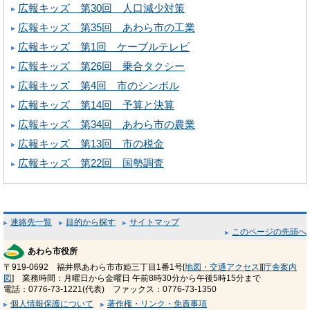
広報キッズ 第30回 人口減少対策
広報キッズ 第35回 あわら市の工業
広報キッズ 第1回 ケーブルテレビ
広報キッズ 第26回 乗合タクシー
広報キッズ 第4回 市のシンボル
広報キッズ 第14回 予算と決算
広報キッズ 第34回 あわら市の農業
広報キッズ 第13回 市の税金
広報キッズ 第22回 国勢調査
連絡先一覧
目的から探す
サイトマップ
このページの先頭へ
あわら市役所
〒919-0692 福井県あわら市市姫三丁目1番1号[
地図・交通アクセス
][
庁舎案内
図
] 業務時間：月曜日から金曜日 午前8時30分から午後5時15分まで
電話：0776-73-1221(代表) ファックス：0776-73-1350
個人情報保護について
著作権・リンク・免責事項