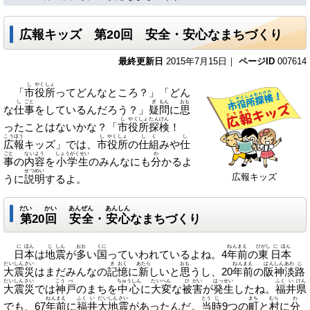
広報キッズ 第20回 安全・安心なまちづくり
最終更新日
2015年7月15日｜
ページID
007614
し
やく
しょ
「
市
役
所
ってどんなところ？」「どん
し
ごと
ぎ
もん
おも
な
仕
事
をしているんだろう？」
疑
問
に
思
し
やくしょ
たんけん
ったことはないかな？「
市
役所
探検
！
こうほう
し
やく
しょ
しく
し
広報
キッズ」では、
市
役
所
の
仕組
みや
仕
ごと
ないよう
しょうがくせい
わ
事
の
内容
を
小学生
のみんなにも
分
かるよ
せつめい
広報キッズ
うに
説明
するよ。
だい
かい
あんぜん
あんしん
第
20
回
安全
・
安心
なまちづくり
に
ほん
じ
しん
おお
くに
ねんまえ
ひがし
に
ほん
日
本
は
地
震
が
多
い
国
っていわれているよね。4
年前
の
東
日
本
だいしんさい
き
おく
あたら
おも
ねんまえ
はんしん
あわ
じ
大震災
はまだみんなの
記
憶
に
新
しいと
思
うし、20
年前
の
阪神
淡
路
だいしんさい
こう
べ
ちゅうしん
たいへん
ひ
がい
はっせい
ふく
い
けん
大震災
では
神
戸
のまちを
中心
に
大変
な
被
害
が
発生
したね。
福
井
県
ねんまえ
ふく
い
だいしんさい
とう
じ
まち
むら
わ
でも、67
年前
に
福
井
大地震
があったんだ。
当
時
9つの
町
と
村
に
分