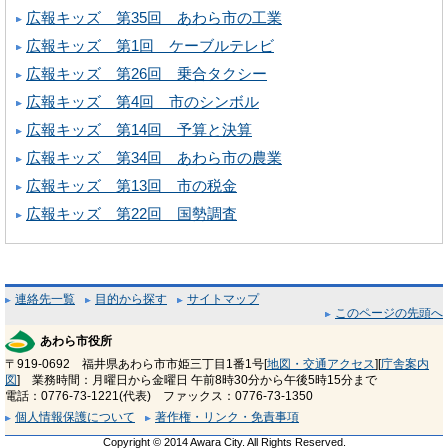
広報キッズ 第35回 あわら市の工業
広報キッズ 第1回 ケーブルテレビ
広報キッズ 第26回 乗合タクシー
広報キッズ 第4回 市のシンボル
広報キッズ 第14回 予算と決算
広報キッズ 第34回 あわら市の農業
広報キッズ 第13回 市の税金
広報キッズ 第22回 国勢調査
連絡先一覧
目的から探す
サイトマップ
このページの先頭へ
あわら市役所
〒919-0692 福井県あわら市市姫三丁目1番1号[
地図・交通アクセス
][
庁舎案内
図
] 業務時間：月曜日から金曜日 午前8時30分から午後5時15分まで
電話：0776-73-1221(代表) ファックス：0776-73-1350
個人情報保護について
著作権・リンク・免責事項
Copyright © 2014 Awara City. All Rights Reserved.