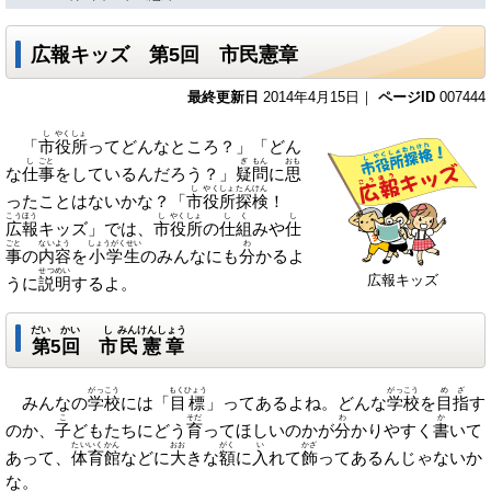
広報キッズ 第5回 市民憲章
最終更新日
2014年4月15日｜
ページID
007444
し
やく
しょ
「
市
役
所
ってどんなところ？」「どん
し
ごと
ぎ
もん
おも
な
仕
事
をしているんだろう？」
疑
問
に
思
し
やくしょ
たんけん
ったことはないかな？「
市
役所
探検
！
こうほう
し
やく
しょ
しく
し
広報
キッズ」では、
市
役
所
の
仕組
みや
仕
ごと
ないよう
しょうがくせい
わ
事
の
内容
を
小学生
のみんなにも
分
かるよ
せつめい
広報キッズ
うに
説明
するよ。
だい
かい
し
みんけんしょう
第
5
回
市
民憲章
がっこう
もくひょう
がっこう
めざ
みんなの
学校
には「
目標
」ってあるよね。どんな
学校
を
目指
す
こ
そだ
わ
か
のか、
子
どもたちにどう
育
ってほしいのかが
分
かりやすく
書
いて
たいいくかん
おお
がく
い
かざ
あって、
体育館
などに
大
きな
額
に
入
れて
飾
ってあるんじゃないか
な。