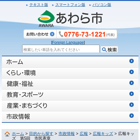
テキスト版
スマートフォン版
パソコン版
[
Foreign Language
]
ホーム
>
目的から探す
>
市政情報
>
広報
>
広報キッズ
> 広報キッ
ズ 第5回 市民憲章