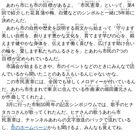
し
し
もくひょう
し
みんけんしょう
だい
あわら
市
にも
市
の
目標
があるよ。「
市
民憲章
」といって、
第
4
かい
しょうかい
はなしょう
ぶ
うめ
しらさぎ
いっしょ
ねんまえ
回
で
紹介
した
花菖
蒲
や
梅
、
白鷺
などのシンボルと
一緒
に5
年前
に
き
決
めたんだ。
し
し
ぜん
れき
し
せつめい
ぜんぶん
はじ
まも
あわら
市
の
自
然
や
歴
史
を
説明
する
前文
から
始
まって「
守
ります
うつ
し
ぜん
つく
ゆた
ぶん
か
そだ
まな
こころ
きた
美
しい
自
然
を、
創
ります
豊
かな
文
化
を、
育
てます
学
びの
心
を、
鍛
すこ
からだ
つた
はたら
よろこ
ひろ
たす
あ
えます
健
やかな
身体
を、
伝
えます
働
く
喜
びを、
広
げます
助
け
合
い
わ
あい
わたし
し
みん
の
輪
を、
愛
します
私
たちのふるさとを」とあわら
市
民
の7つの
もくひょう
さだ
目標
が
定
められているんだ。
し
ぎ
かい
かい
し
よ
市
議
会
が
始
まるときや、
市
のイベントなどのときにみんなで
読
き
ひと
んでいるから
聞
いたことのある
人
もいるんじゃないかな。
し
みんけんしょう
ぜんこく
めずら
つ
この
市
民憲章
には、
全国
でも
珍
しくメロディーが
付
いているん
し
う
とうきょう
す
さっきょく
か
ほり
た
よういち
だ。あわら
市
生
まれで
東京
に
住
んでいる
作曲
家
の
堀
田
庸元
さん
さっきょく
が
作曲
してくれたよ。
がつ
おこな
し
せい
しゅうねん
き
ねん
か
しゅ
3
月
に
行
った
市
制
10
周年
の
記
念
シンポジウムでは、
歌
手
のヒナ
うた
うた
し
タカコさんが
歌
ってくれたんだ。ヒナさんの
歌
うあわら
市
みんけんしょう
もじ
ほうそう
なが
民憲章
は、チャンネルあわらの
文字
放送
のバックで
流
れている
し
き
おぼ
し、
市
のホームページ
からも
聞
けるよ。みんなも
覚
えてね。