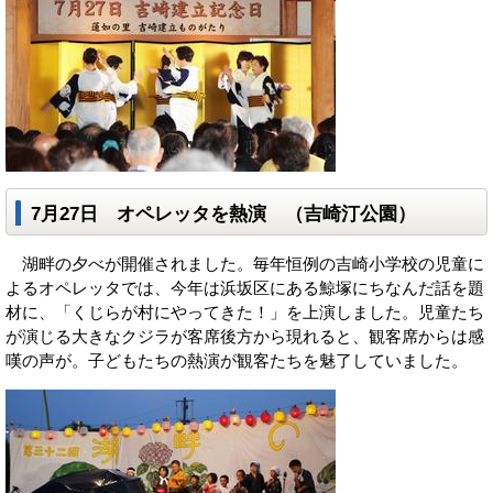
7月27日 オペレッタを熱演 （吉崎汀公園）
湖畔の夕べが開催されました。毎年恒例の吉崎小学校の児童に
よるオペレッタでは、今年は浜坂区にある鯨塚にちなんだ話を題
材に、「くじらが村にやってきた！」を上演しました。児童たち
が演じる大きなクジラが客席後方から現れると、観客席からは感
嘆の声が。子どもたちの熱演が観客たちを魅了していました。