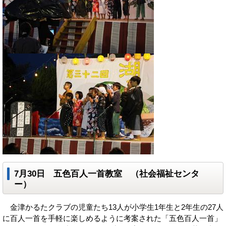
7月30日 五色百人一首教室 （社会福祉センタ
ー）
金津かるたクラブの児童たち13人が小学生1年生と2年生の27人
に百人一首を手軽に楽しめるように考案された「五色百人一首」