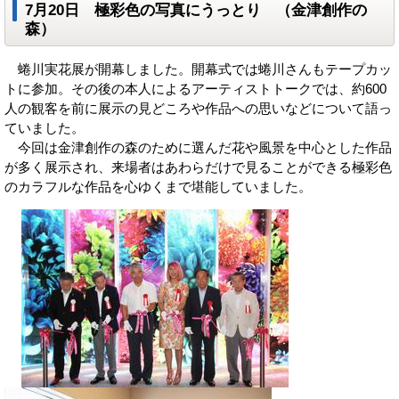
7月20日 極彩色の写真にうっとり （金津創作の
森）
蜷川実花展が開幕しました。開幕式では蜷川さんもテープカッ
トに参加。その後の本人によるアーティストトークでは、約600
人の観客を前に展示の見どころや作品への思いなどについて語っ
ていました。
今回は金津創作の森のために選んだ花や風景を中心とした作品
が多く展示され、来場者はあわらだけで見ることができる極彩色
のカラフルな作品を心ゆくまで堪能していました。