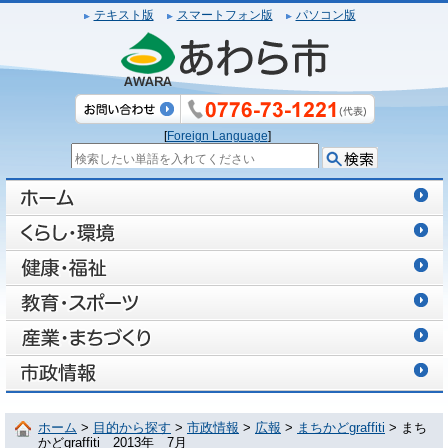
テキスト版
スマートフォン版
パソコン版
[
Foreign Language
]
ホーム
>
目的から探す
>
市政情報
>
広報
>
まちかどgraffiti
> まち
かどgraffiti 2013年 7月