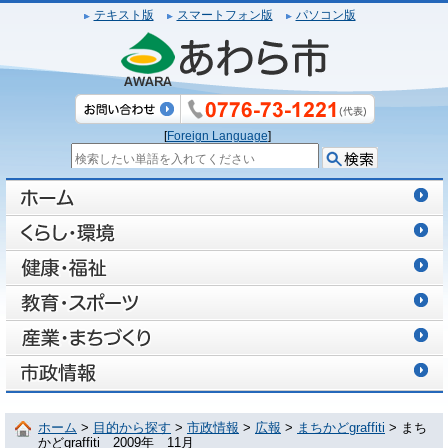
テキスト版
スマートフォン版
パソコン版
[
Foreign Language
]
ホーム
>
目的から探す
>
市政情報
>
広報
>
まちかどgraffiti
> まち
かどgraffiti 2009年 11月