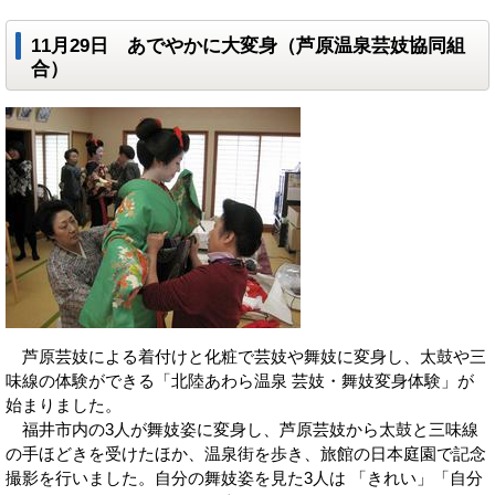
11月29日 あでやかに大変身（芦原温泉芸妓協同組
合）
芦原芸妓による着付けと化粧で芸妓や舞妓に変身し、太鼓や三
味線の体験ができる「北陸あわら温泉 芸妓・舞妓変身体験」が
始まりました。
福井市内の3人が舞妓姿に変身し、芦原芸妓から太鼓と三味線
の手ほどきを受けたほか、温泉街を歩き、旅館の日本庭園で記念
撮影を行いました。自分の舞妓姿を見た3人は 「きれい」「自分