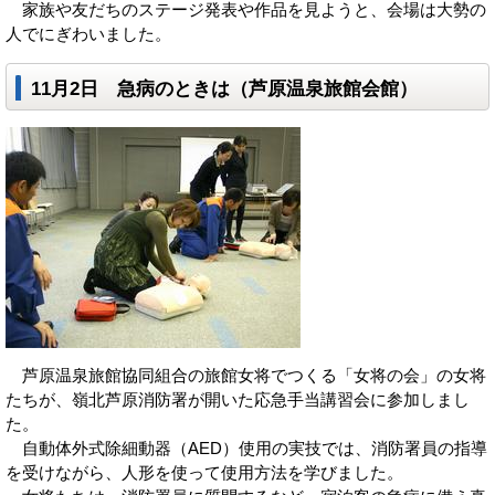
家族や友だちのステージ発表や作品を見ようと、会場は大勢の
人でにぎわいました。
11月2日 急病のときは（芦原温泉旅館会館）
芦原温泉旅館協同組合の旅館女将でつくる「女将の会」の女将
たちが、嶺北芦原消防署が開いた応急手当講習会に参加しまし
た。
自動体外式除細動器（AED）使用の実技では、消防署員の指導
を受けながら、人形を使って使用方法を学びました。