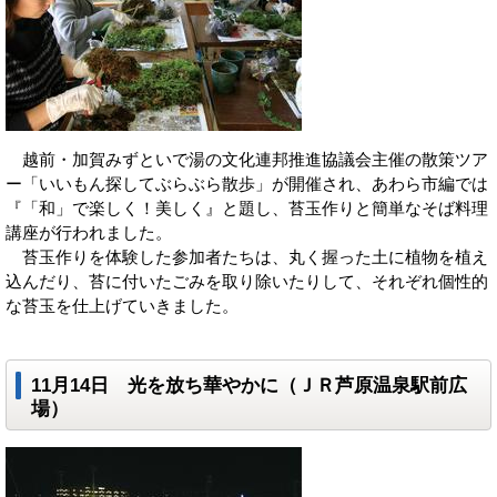
越前・加賀みずといで湯の文化連邦推進協議会主催の散策ツア
ー「いいもん探してぶらぶら散歩」が開催され、あわら市編では
『「和」で楽しく！美しく』と題し、苔玉作りと簡単なそば料理
講座が行われました。
苔玉作りを体験した参加者たちは、丸く握った土に植物を植え
込んだり、苔に付いたごみを取り除いたりして、それぞれ個性的
な苔玉を仕上げていきました。
11月14日 光を放ち華やかに（ＪＲ芦原温泉駅前広
場）