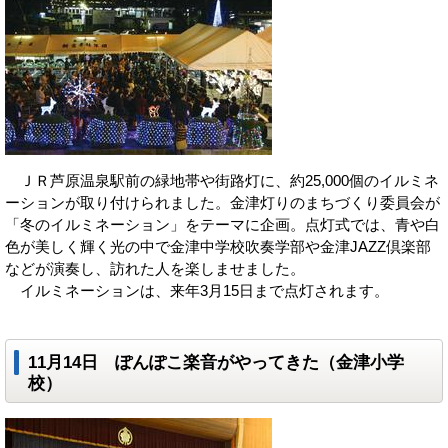
ＪＲ芦原温泉駅前の緑地帯や街路灯に、約25,000個のイルミネ
ーションが取り付けられました。金津灯りのまちづくり委員会が
「冬のイルミネーション」をテーマに企画。点灯式では、青や白
色が美しく輝く光の中で金津中学校吹奏学部や金津JAZZ倶楽部
などが演奏し、訪れた人を楽しませました。
イルミネーションは、来年3月15日まで点灯されます。
11月14日 ぽんぽこ楽音がやってきた（金津小学
校）