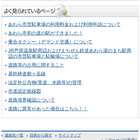
あわら市営駐車場の利用料金および利用申請について
あわら市初の道の駅ができました！
乗合タクシー（デマンド交通）について
JR芦原温泉駅周辺およびえちぜん鉄道あわら湯のまち駅周
辺の市営駐車場と駐輪場について
道路等の占用に関すること
基幹林道剱ヶ岳線
法定外公共物(里道、水路等)の管理
市道認定路線図
道路境界確認について
道路に異常があった場合はこちら！！
連絡先一覧
目的から探す
サイトマップ
このページの先頭へ