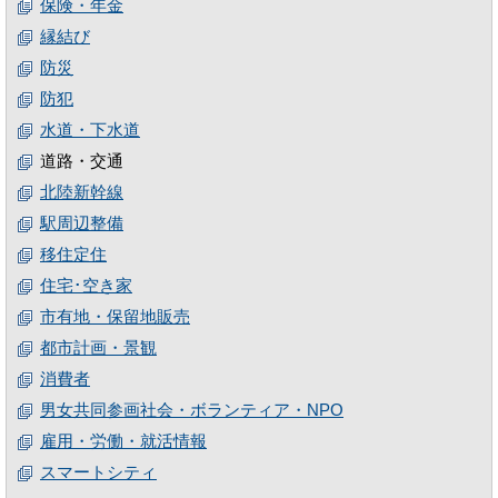
保険・年金
縁結び
防災
防犯
水道・下水道
道路・交通
北陸新幹線
駅周辺整備
移住定住
住宅･空き家
市有地・保留地販売
都市計画・景観
消費者
男女共同参画社会・ボランティア・NPO
雇用・労働・就活情報
スマートシティ