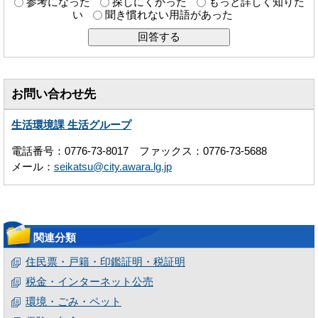
参考になった
探しにくかった
もっと詳しく知りた
い
聞き慣れない用語があった
お問い合わせ先
生活環境課 生活グループ
電話番号：0776-73-8017 ファックス：0776-73-5688
メール：
seikatsu@city.awara.lg.jp
関連分類
住民票・戸籍・印鑑証明・税証明
税金・インターネット公売
環境・ごみ・ペット