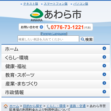
テキスト版
スマートフォン版
パソコン版
[
Foreign Language
]
ホーム
>
目的から探す
>
くらし・環境
>
道路・交通
> あわら市営
駐車場の利用料金および利用申請について