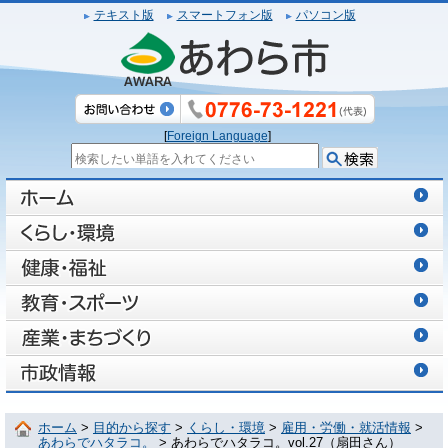
テキスト版
スマートフォン版
パソコン版
[
Foreign Language
]
ホーム
>
目的から探す
>
くらし・環境
>
雇用・労働・就活情報
>
あわらでハタラコ。
> あわらでハタラコ。vol.27（扇田さん）