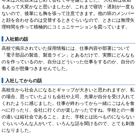
年末は入社以来はじめて会社で年を越しました。 入社前は夜勤
もあって大変かなと思いましたが、これまで寝坊・遅刻が一度も
ないので、後輩にも胸を張って注意できます。他の班のメンバー
と顔を合わせるのは交替するときぐらいなので、ときには無理矢
理時間を作って積極的にコミュニケーションを図っています。
入社前の話
高校で掲示されていた採用情報には、仕事内容や部署について
「電子部品の製造、製造ライン」とあるだけで、実際にどんなも
のを作っているのか、自分はどういった仕事をするのか、自分の
働く姿が想像つきませんでした。
入社してからの話
高校生から社会人になるとギャップが大きいと思われますが、私
の場合、思っていたよりも会社や上司、先輩が自分を受け入れて
くれたように感じました。仕事が終わってから一緒にごはんを食
べに行ったり、会社に行くのが楽しかったですね。学校との一番
の違いは縦社会であること。また、学校とは比べものにならない
ぐらいいろんな人がいて、いろんな話を聞けるので、とても刺激
になりました。