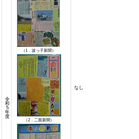
（1．波っ子新聞）
なし
令
和
5
年
度
（2．二面新聞）