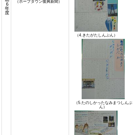
和
（ホープタウン復興新聞）
6
年
度
（4.きたがたしんぶん）
（5.たのしかったなみまつしんぶ
ん）