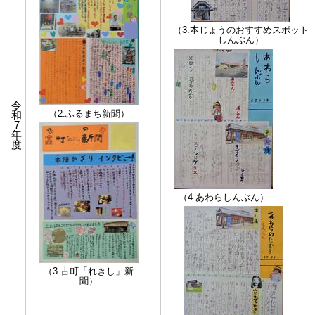
（3.本じょうのおすすめスポット
しんぶん）
令
（2.ふるまち新聞）
和
7
年
度
（4.あわらしんぶん）
（3.古町「れきし」新
聞）