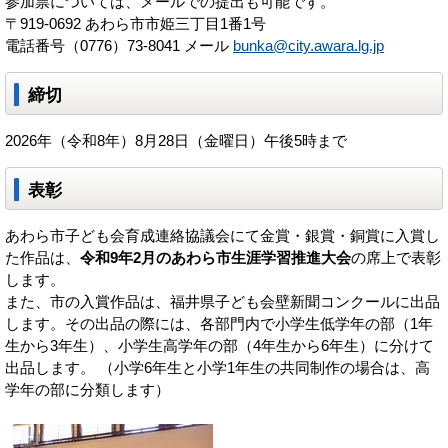
参加票については、メールでの提出も可能です。
〒919-0692 あわら市市姫三丁目1番1号
電話番号（0776）73-8041 メール
bunka@city.awara.lg.jp
締切
2026年（令和8年）8月28日（金曜日）午後5時まで
表彰
あわら市子ども会育成連絡協議会にて金賞・銀賞・銅賞に入賞し
た作品は、
令和9年2月のあわら市生涯学習推進大会
の席上で表彰
します。
また、市の入賞作品は、福井県子ども会壁新聞コンクールに出品
します。その出品の際には、各部門内で小学生低学年の部（1年
生から3年生）、小学生高学年の部（4年生から6年生）に分けて
出品します。 （小学6年生と小学1年生の共同制作の場合は、高
学年の部に分類します）