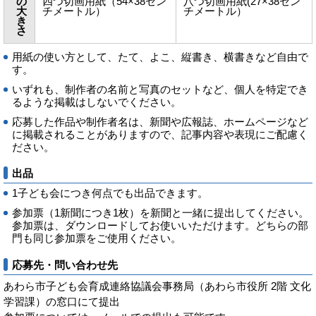
の
四つ切画用紙（54×38セン
八つ切画用紙(27×38セン
大
チメートル）
チメートル）
き
さ
用紙の使い方として、たて、よこ、縦書き、横書きなど自由で
す。
いずれも、制作者の名前と写真のセットなど、個人を特定でき
るような掲載はしないでください。
応募した作品や制作者名は、新聞や広報誌、ホームページなど
に掲載されることがありますので、記事内容や表現にご配慮く
ださい。
出品
1子ども会につき何点でも出品できます。
参加票（1新聞につき1枚）を新聞と一緒に提出してください。
参加票は、ダウンロードしてお使いいただけます。どちらの部
門も同じ参加票をご使用ください。
応募先・問い合わせ先
あわら市子ども会育成連絡協議会事務局（あわら市役所 2階 文化
学習課）の窓口にて提出