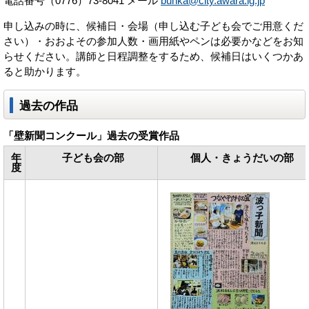
電話番号（0776）73-8041 メール
bunka@city.awara.lg.jp
申し込みの時に、候補日・会場（申し込む子ども会でご用意くだ
さい）・おおよその参加人数・画用紙やペンは必要かなどをお知
らせください。講師と日程調整をするため、候補日はいくつかあ
ると助かります。
過去の作品
「壁新聞コンクール」過去の受賞作品
年
子ども会の部
個人・きょうだいの部
度