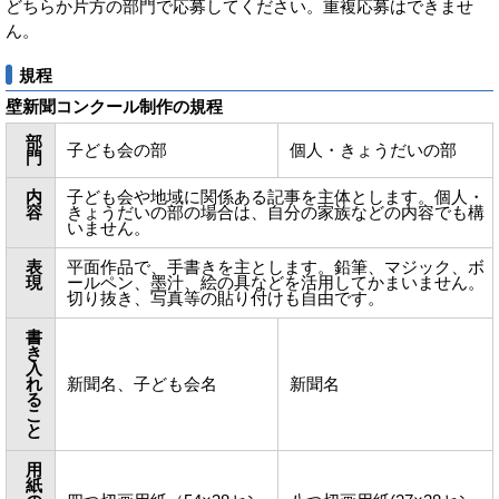
どちらか片方の部門で応募してください。重複応募はできませ
ん。
規程
壁新聞コンクール制作の規程
部
子ども会の部
個人・きょうだいの部
門
内
子ども会や地域に関係ある記事を主体とします。個人・
容
きょうだいの部の場合は、自分の家族などの内容でも構
いません。
表
平面作品で、手書きを主とします。鉛筆、マジック、ボ
現
ールペン、墨汁、絵の具などを活用してかまいません。
切り抜き、写真等の貼り付けも自由です。
書
き
入
れ
新聞名、子ども会名
新聞名
る
こ
と
用
紙