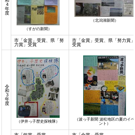
和
4
年
度
（北潟湖新聞）
（すがの新聞）
市「金賞」受賞、県「努
市「金賞」受賞、県「努力賞
力賞」受賞
受賞
令
和
3
年
度
（波っ子新聞 波松地区の夏のイベ
（伊井っ子歴史探検隊）
ント）