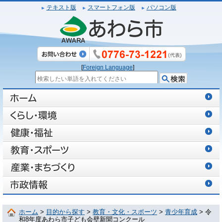
テキスト版
スマートフォン版
パソコン版
[
Foreign Language
]
ホーム
>
目的から探す
>
教育・文化・スポーツ
>
青少年育成
> 令
和8年度あわら市子ども会壁新聞コンクール