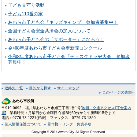
子ども見守り活動
子ども110番の家
あわら市子ども会「キッズキャンプ」参加者募集中！
全国子ども会安全共済会の加入について
あわら市子ども会の「サポーター」になろう！
令和8年度あわら市子ども会壁新聞コンクール
令和8年度あわら市子ども会「ディスクドッヂ大会」参加者
募集中！
連絡先一覧
目的から探す
サイトマップ
このページの先頭へ
あわら市役所
〒919-0692 福井県あわら市市姫三丁目1番1号[
地図・交通アクセス
][
庁舎案内
図
] 業務時間：月曜日から金曜日 午前8時30分から午後5時15分まで
電話：0776-73-1221(代表) ファックス：0776-73-1350
個人情報保護について
著作権・リンク・免責事項
Copyright © 2014 Awara City. All Rights Reserved.