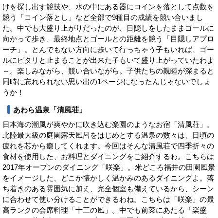
けを探し出す競技や、水の中にある器にコインを落として点数を
競う「コイン落とし」など全部で9種目の成績を競い合いまし
た。中でも大盛り上がりだったのが、目隠しをしたままゴールに
向かって歩き、最終地点とゴールとの距離を競う「目隠しアプロ
ーチ」。とんでもない方向に歩いて行っちゃう子もいれば、ゴー
ルにピタリと止まることが出来た子もいて盛り上がっていたわよ
～。楽しみながら、競い合いながら。子供たちの親睦が深まると
同時に忘れられない思い出の1ページになったんじゃないでしょ
うか！
あわら温泉「清風荘」
日本海の潮風が爽やかに吹き込む楽園のようなお宿「清風荘」。
北陸最大級の庭園露天風呂をはじめとする温泉の数々は、日頃の
疲れを芯から癒してくれます。今回はそんな清風荘で四季折々の
食材を使用した、お料理とダイニングをご紹介するわ。こちらは
2017年オープンのダイニング「咲楽」。米どころ福井の田園風景
をイメージした、どこか懐かしく温かみのあるダイニングよ。落
ち着きのある雰囲気に加え、完全個室も備えているから、シーン
に合わせて使い分けることができるわね。こちらは「咲楽」の最
高ランクの会席料理「十三の風」。中でも前菜にあたる「楽盛