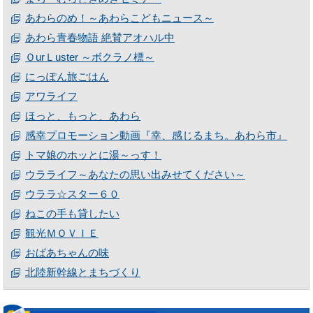
あわらのめ！～あわらこどもニュース～
あわら青春物語 絶賛アオハル中
ＯurＬuster ～ボクラノ標～
にっぽん旅ごはん
アワライフ
ほっと、もっと、あわら
感幸プロモーション動画『幸、感じるまち。あわら市』
トマ娘のホッとに湯～っす！
ウラライフ～あなたの思い出みせてください～
ウララ☆スター６０
ねこの手も貸したい
観光ＭＯＶＩＥ
おばあちゃんの味
北陸新幹線とまちづくり