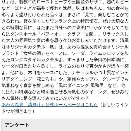
り」は、若狭牛のローストビーフや三国産のサザエ、越のルビー
など、ほとんどが福井で獲れた逸品。味はもちろん、旬の食材を
彩りよく盛り付けられた品々は、まさに「見て」楽しむことがで
きるわね。贅を尽くしたワンランク上の特撰懐石。ぜひ大切な人
との特別な日に、はたまた自分へのご褒美にいかが？そしてこち
らはダンスホール「パフィオ」・クラブ「香蘭」。リラックスし
た大人の雰囲気で宴の夜を思う存分お楽しみいただけます。清風
荘オリジナルカクテル「風」は、あわら温泉女将の会オリジナル
ブランド「女将の酒」をベースに、ソーダ、ライムシロップを加
えたロングスタイルカクテルよ。すっきりした辛口の日本酒に、
ソーダが口当たりを良くし、ライムの香りで爽やかさが漂う一杯
よ。他にも、木目をベースにした、ナチュラルかつ上質なインテ
リアダイニング「花ごろも」や、家族やカップル、グループでも
気兼ねなく食事を愉しめる「風のダイニング 風和里」など、他
にはない特別なひと時を過ごせる清風荘のダイニング。ぜひみな
さん気軽に足を運んでみてはいかがですか？
あわら温泉「清風荘」公式ホームページはこちら
（新しいウイン
ドウが開きます）
アンケート