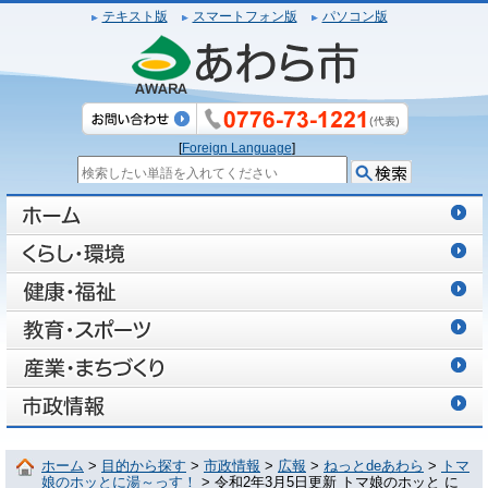
テキスト版
スマートフォン版
パソコン版
[
Foreign Language
]
ホーム
>
目的から探す
>
市政情報
>
広報
>
ねっとdeあわら
>
トマ
娘のホッとに湯～っす！
> 令和2年3月5日更新 トマ娘のホッと に