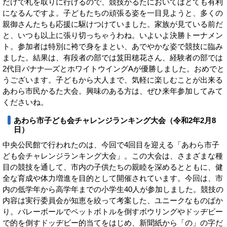
だけで札を取りに行けるので、競技かるたにおいてはとても有利
になるんですよ。子どもたちの頑張る姿を一目見ようと、多くの
親御さんたちも応援に駆けつけていました。家族が見ている前だ
と、いつも以上に張り切っちゃうわね。いよいよ決勝トーナメン
ト。参加者は特別に袴で身をまとい、あでやかな姿で競技に臨み
ました。結果は、有段者の部では笈田穂花さん、経験者の部では
2代目バナナ―ズとホワイトウイングAが優勝しました。おめでと
うございます。子どもから大人まで、気軽に楽しむことが出来る
あわら市民かるた大会。興味のある方は、ぜひ来年参加してみて
くださいね。
あわら市子ども会チャレンジランキング大会（令和2年2月8
日）
中央公民館で行われたのは、今回で4回目を迎える「あわら市子
ども会チャレンジランキング大会」。この大会は、さまざまな種
目の競技を通して、市内の子供たちの親睦を深めるとともに、健
全な育成や体力増進を目的として開催されています。今回は、市
内の低学年から高学年までの小学生40人が参加しました。競技の
内容は実行委員会が知恵を絞って考案した、ユニークなものばか
り。バレーボールでペットボトルを倒すボウリングやドッヂビー
で的を倒すドッヂビー的当てをはじめ、新聞紙から「の」の字だ