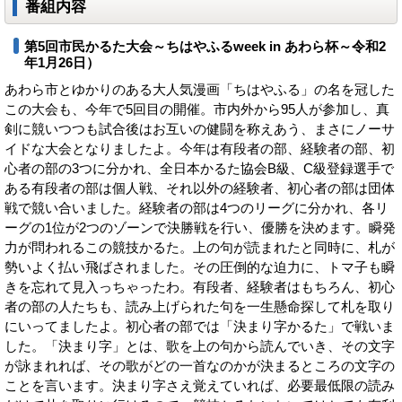
番組内容
第5回市民かるた大会～ちはやふるweek in あわら杯～令和2
年1月26日）
あわら市とゆかりのある大人気漫画「ちはやふる」の名を冠した
この大会も、今年で5回目の開催。市内外から95人が参加し、真
剣に競いつつも試合後はお互いの健闘を称えあう、まさにノーサ
イドな大会となりましたよ。今年は有段者の部、経験者の部、初
心者の部の3つに分かれ、全日本かるた協会B級、C級登録選手で
ある有段者の部は個人戦、それ以外の経験者、初心者の部は団体
戦で競い合いました。経験者の部は4つのリーグに分かれ、各リ
ーグの1位が2つのゾーンで決勝戦を行い、優勝を決めます。瞬発
力が問われるこの競技かるた。上の句が読まれたと同時に、札が
勢いよく払い飛ばされました。その圧倒的な迫力に、トマ子も瞬
きを忘れて見入っちゃったわ。有段者、経験者はもちろん、初心
者の部の人たちも、読み上げられた句を一生懸命探して札を取り
にいってましたよ。初心者の部では「決まり字かるた」で戦いま
した。「決まり字」とは、歌を上の句から読んでいき、その文字
が詠まれれば、その歌がどの一首なのかが決まるところの文字の
ことを言います。決まり字さえ覚えていれば、必要最低限の読み