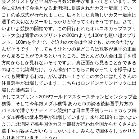
会メダリストなど全国から有数の選手が集まってきています。大
会に先駆けて会場となる北潟湖に併設されたカヌー艇庫（てい
こ）の落成式が行われました。広々とした真新しいカヌー艇庫は
選手の大切なカヌーをしっかりと守ってくれそうですね。さて、
いよいよ競技の開始です。この日行われたオルコネカップスプリ
ント大会は通常のスプリントの200mよりも100mも短い超スプリ
ント。100mを全力でこぐ迫力の大会は全国でもこの大会だけな
んだそうです。そしてもうひとつの見どころは観客が選手の正面
から見ることができるというところ。ほとんどの大会は選手を横
方向からしか見れないそうですよ。真正面から見ることができる
のはここ北潟湖だけ。うん確かにこちらに向かってくる様子はと
っても興奮するわね。がんばれー！さてこの大会にはたくさんの
注目選手が出場しています。こちらはロンドンオリンピックに出
場した藤嶋選手。
そしてスプリント2016ワールドマスターズチャンピオンシップ金
獲得、そして今年銀メダル獲得 あわら市の誇る後藤選手片方の
パドルで漕ぐカナディアン競技には日本男子初ワールドカップ銅
メダル獲得の阪本選手が出場しています。来年2018年にはいよい
よここ北潟湖で福井国体カヌー競技が行われ全国からたくさんの
選手やお客さんがいらっしゃいます。みんなで国体をしっかりと
もりあげていきましょうね。