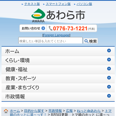
テキスト版
スマートフォン版
パソコン版
[
Foreign Language
]
ホーム
>
目的から探す
>
市政情報
>
広報
>
ねっとdeあわら
>
トマ
娘のホッとに湯～っす！
> 8月5日更新 トマ娘のホッと に湯～っ