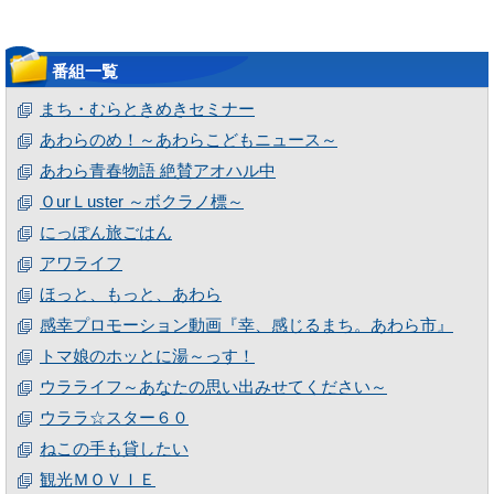
番組一覧
まち・むらときめきセミナー
あわらのめ！～あわらこどもニュース～
あわら青春物語 絶賛アオハル中
ＯurＬuster ～ボクラノ標～
にっぽん旅ごはん
アワライフ
ほっと、もっと、あわら
感幸プロモーション動画『幸、感じるまち。あわら市』
トマ娘のホッとに湯～っす！
ウラライフ～あなたの思い出みせてください～
ウララ☆スター６０
ねこの手も貸したい
観光ＭＯＶＩＥ