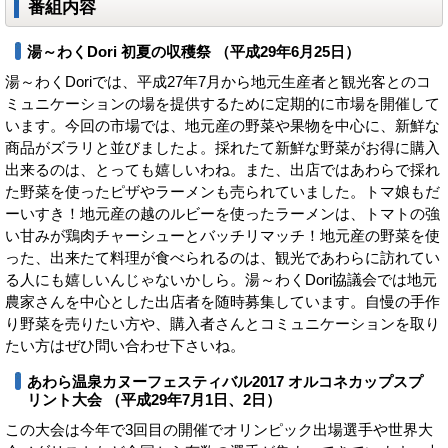
番組内容
湯～わくDori 初夏の収穫祭 （平成29年6月25日）
湯～わくDoriでは、平成27年7月から地元生産者と観光客とのコ
ミュニケーションの場を提供するために定期的に市場を開催して
います。今回の市場では、地元産の野菜や果物を中心に、新鮮な
商品がズラリと並びましたよ。採れたて新鮮な野菜がお得に購入
出来るのは、とっても嬉しいわね。また、出店ではあわらで採れ
た野菜を使ったピザやラーメンも売られていました。トマ娘もだ
ーいすき！地元産の越のルビーを使ったラーメンは、トマトの強
い甘みが鶏肉チャーシューとバッチリマッチ！地元産の野菜を使
った、出来たて料理が食べられるのは、観光であわらに訪れてい
る人にも嬉しいんじゃないかしら。湯～わくDori協議会では地元
農家さんを中心とした出店者を随時募集しています。自慢の手作
り野菜を売りたい方や、購入者さんとコミュニケーションを取り
たい方はぜひ問い合わせ下さいね。
あわら温泉カヌーフェスティバル2017 オルコネカップスプ
リント大会 （平成29年7月1日、2日）
この大会は今年で3回目の開催でオリンピック出場選手や世界大