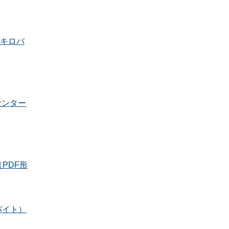
2キロバ
センター
PDF形
バイト）