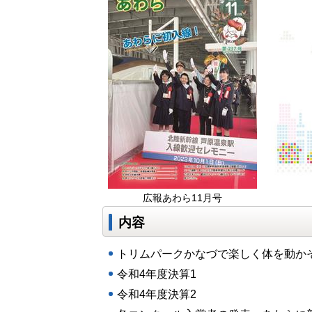
広報あわら11月号
内容
トリムパークかなづで楽しく体を動か
令和4年度決算1
令和4年度決算2