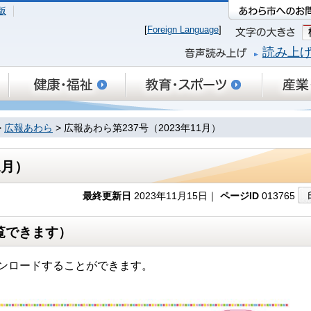
版
[
Foreign Language
]
読み上
>
広報あわら
> 広報あわら第237号（2023年11月）
1月）
最終更新日
2023年11月15日｜
ページID
013765
覧できます）
ンロードすることができます。