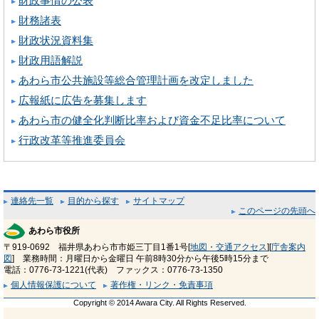
財政事情の公表
財務諸表
財政状況資料集
財政用語解説
あわら市公共施設等総合管理計画を改定しました
広報紙に広告を募集します
あわら市の健全化判断比率および資金不足比率について
行政改革等推進委員会
連絡先一覧
目的から探す
サイトマップ
このページの先頭へ
あわら市役所
〒919-0692 福井県あわら市市姫三丁目1番1号[
地図・交通アクセス
][
庁舎案内
図
] 業務時間：月曜日から金曜日 午前8時30分から午後5時15分まで
電話：0776-73-1221(代表) ファックス：0776-73-1350
個人情報保護について
著作権・リンク・免責事項
Copyright © 2014 Awara City. All Rights Reserved.