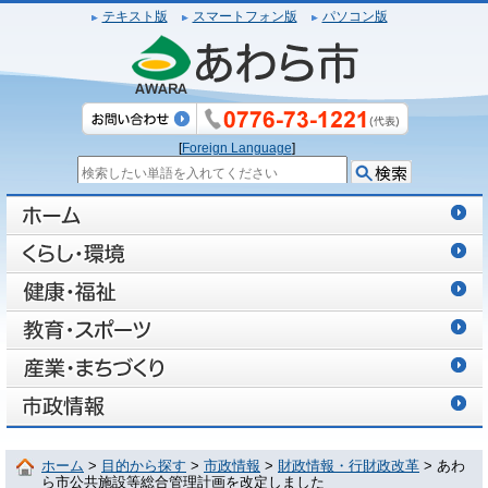
テキスト版
スマートフォン版
パソコン版
[
Foreign Language
]
ホーム
>
目的から探す
>
市政情報
>
財政情報・行財政改革
> あわ
ら市公共施設等総合管理計画を改定しました