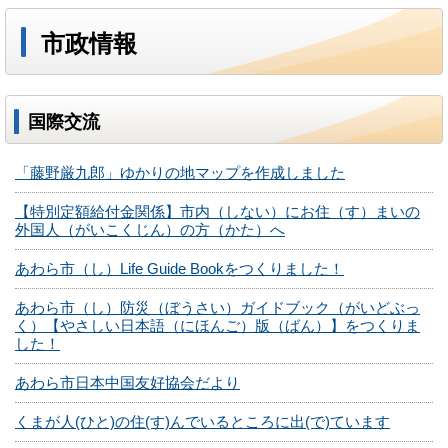
市政情報
国際交流
「藤野厳九郎」ゆかりの地マップを作成しました
【特別定額給付金関係】市内（しない）にお住（す）まいの
外国人（がいこくじん）の方（かた）へ
あわら市（し）Life Guide Bookをつくりました！
あわら市（し）防災（ぼうさい）ガイドブック（がいどぶっ
く）【やさしい日本語（にほんご）版（ばん）】をつくりま
した！
あわら市日本中国友好協会だより
くまが人(ひと)の住(す)んでいるところに出(で)ています