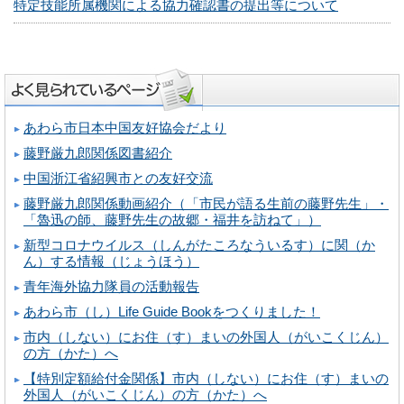
特定技能所属機関による協力確認書の提出等について
あわら市日本中国友好協会だより
藤野厳九郎関係図書紹介
中国浙江省紹興市との友好交流
藤野厳九郎関係動画紹介（「市民が語る生前の藤野先生」・
「魯迅の師、藤野先生の故郷・福井を訪ねて」）
新型コロナウイルス（しんがたころなういるす）に関（か
ん）する情報（じょうほう）
青年海外協力隊員の活動報告
あわら市（し）Life Guide Bookをつくりました！
市内（しない）にお住（す）まいの外国人（がいこくじん）
の方（かた）へ
【特別定額給付金関係】市内（しない）にお住（す）まいの
外国人（がいこくじん）の方（かた）へ