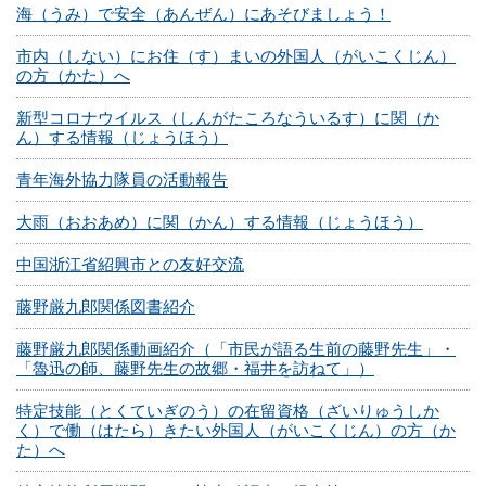
海（うみ）で安全（あんぜん）にあそびましょう！
市内（しない）にお住（す）まいの外国人（がいこくじん）
の方（かた）へ
新型コロナウイルス（しんがたころなういるす）に関（か
ん）する情報（じょうほう）
青年海外協力隊員の活動報告
大雨（おおあめ）に関（かん）する情報（じょうほう）
中国浙江省紹興市との友好交流
藤野厳九郎関係図書紹介
藤野厳九郎関係動画紹介（「市民が語る生前の藤野先生」・
「魯迅の師、藤野先生の故郷・福井を訪ねて」）
特定技能（とくていぎのう）の在留資格（ざいりゅうしか
く）で働（はたら）きたい外国人（がいこくじん）の方（か
た）へ