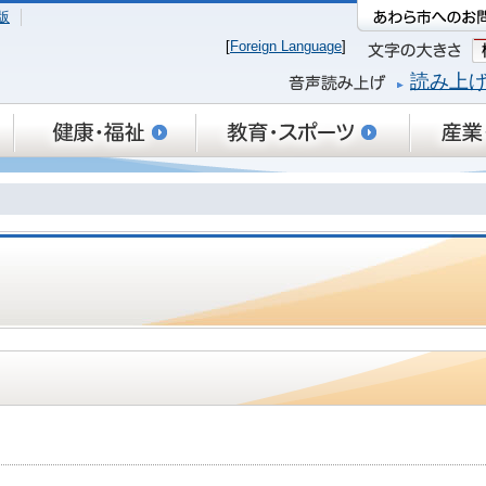
版
[
Foreign Language
]
読み上