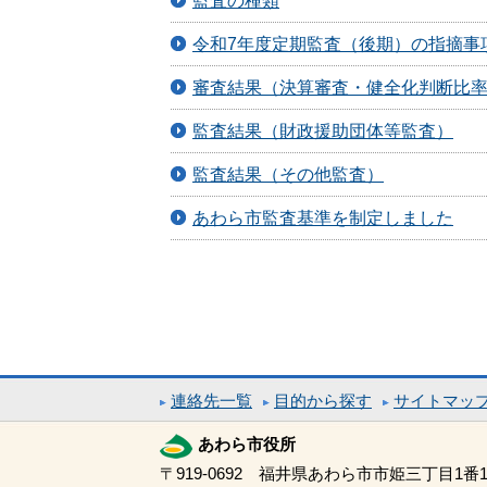
監査の種類
令和7年度定期監査（後期）の指摘事
審査結果（決算審査・健全化判断比
監査結果（財政援助団体等監査）
監査結果（その他監査）
あわら市監査基準を制定しました
連絡先一覧
目的から探す
サイトマッ
あわら市役所
〒919-0692 福井県あわら市市姫三丁目1番1