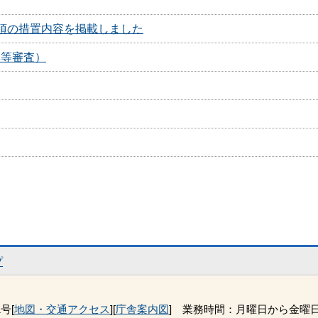
項の措置内容を掲載しました
率等審査）
プ
号[
地図・交通アクセス
][
庁舎案内図
] 業務時間：月曜日から金曜日 