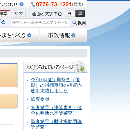
げる
令和7年度定期監査（後
期）の指摘事項の措置内
容を掲載しました
監査委員
審査結果（決算審査・健
全化判断比率等審査）
監査結果（財政援助団体
等監査）