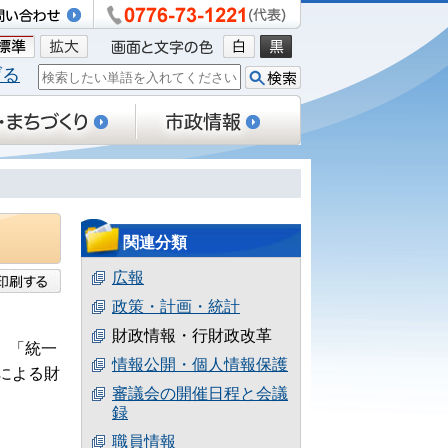
げる
関連分類
広報
政策・計画・統計
財政情報・行財政改革
、「統一
情報公開・個人情報保護
による財
審議会の開催日程と会議
録
職員情報