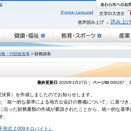
版
[
Foreign Language
]
読み上
情報・行財政改革
> 財務諸表
最終更新日
2026年3月27日｜
ページID
000287
度決算）を作成しましたのでお知らせします。
れた「統一的な基準による地方公会計の整備について」に基づき
に沿った財務書類の作成が要請されたことから、統一的な基準
す。
形式 2,009キロバイト）