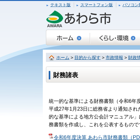
テキスト版
スマートフォン版
パソコン
ホーム
>
目的から探す
>
市政情報
>
財政
財務諸表
統一的な基準による財務書類（令和6年
平成27年1月23日に総務省より通知さ
的な基準による地方公会計マニュアル」
務書類を作成し、これを公表するもので
令和6年度決算 あわら市財務書類（PDF