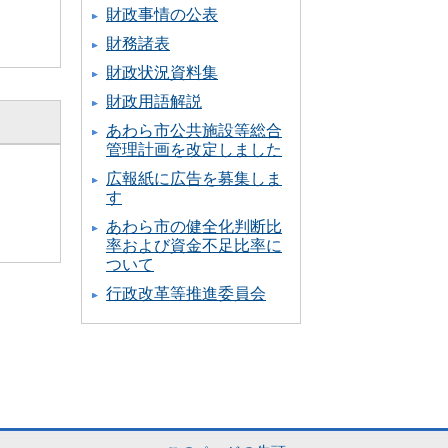
財政事情の公表
財務諸表
財政状況資料集
財政用語解説
あわら市公共施設等総合
管理計画を改定しました
広報紙に広告を募集しま
す
あわら市の健全化判断比
率および資金不足比率に
ついて
行政改革等推進委員会