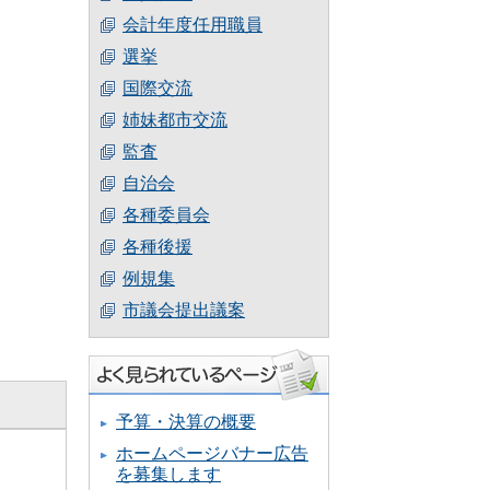
会計年度任用職員
選挙
国際交流
姉妹都市交流
監査
自治会
各種委員会
各種後援
例規集
市議会提出議案
予算・決算の概要
ホームページバナー広告
を募集します