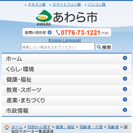
テキスト版
スマートフォン版
パソコン版
[
Foreign Language
]
ホーム
>
目的から探す
>
健康・福祉
>
高齢者・介護
>
高齢者
> 認
知症サポーター養成講座