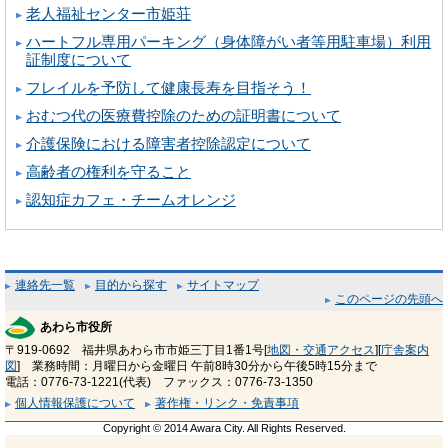
老人福祉センター市姫荘
ハートフル専用パーキング（身体障がい者等用駐車場）利用
証制度について
フレイルを予防して健康長寿を目指そう！
おむつ代の医療費控除のための証明書について
介護保険における障害者控除認定について
高齢者の権利を守ること
認知症カフェ・チームオレンジ
連絡先一覧
目的から探す
サイトマップ
このページの先頭へ
あわら市役所
〒919-0692 福井県あわら市市姫三丁目1番1号[
地図・交通アクセス
][
庁舎案内
図
] 業務時間：月曜日から金曜日 午前8時30分から午後5時15分まで
電話：0776-73-1221(代表) ファックス：0776-73-1350
個人情報保護について
著作権・リンク・免責事項
Copyright © 2014 Awara City. All Rights Reserved.