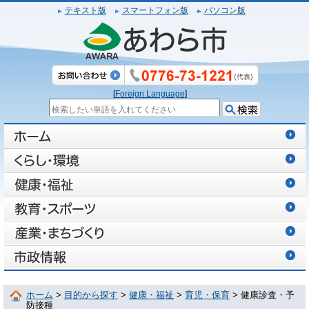
テキスト版
スマートフォン版
パソコン版
[
Foreign Language
]
ホーム
>
目的から探す
>
健康・福祉
>
育児・保育
> 健康診査・予
防接種