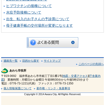
ヒブワクチンの接種について
水痘予防接種について
出生、転入のお子さんの予診票について
母子健康手帳の交付場所が変更になります
連絡先一覧
目的から探す
サイトマップ
このページの先頭へ
あわら市役所
〒919-0692 福井県あわら市市姫三丁目1番1号[
地図・交通アクセス
][
庁舎案内
図
] 業務時間：月曜日から金曜日 午前8時30分から午後5時15分まで
電話：0776-73-1221(代表) ファックス：0776-73-1350
個人情報保護について
著作権・リンク・免責事項
Copyright © 2014 Awara City. All Rights Reserved.