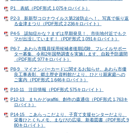
P1 表紙（PDF形式 1,075キロバイト）
P2-3 新新型コロナウイルス第2波防止へ！、写真で振り返
る金津まつり（PDF形式 2,236キロバイト）
P4-5 認知症かな？まずは早期発見！、市街地付近でもク
マが出没しています！（PDF形式 1,091キロバイト）
P6-7 あわら市職員採用候補者後期試験、フレイルサポー
ター募集、令和2年国勢調査を実施します、自殺予防週間
（PDF形式 977キロバイト）
P8-9 マイナンバーカードに関するお知らせ、あわら市優
良工事表彰、郷土歴史資料館だより、ひとり親家庭への
ご案内（PDF形式 1,646キロバイト）
P10-11 注目情報（PDF形式 575キロバイト）
P12-13 まちかどgraffiti、創作の森通信（PDF形式 1,763キ
ロバイト）
P14-15 こあらっこだより、子育て支援センターだより、
栄養ひとくちメモ、まなびの広場、新着図書（PDF形式 9
80キロバイト）