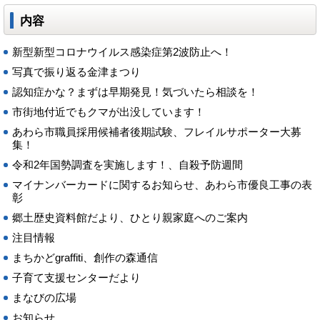
内容
新型新型コロナウイルス感染症第2波防止へ！
写真で振り返る金津まつり
認知症かな？まずは早期発見！気づいたら相談を！
市街地付近でもクマが出没しています！
あわら市職員採用候補者後期試験、フレイルサポーター大募
集！
令和2年国勢調査を実施します！、自殺予防週間
マイナンバーカードに関するお知らせ、あわら市優良工事の表
彰
郷土歴史資料館だより、ひとり親家庭へのご案内
注目情報
まちかどgraffiti、創作の森通信
子育て支援センターだより
まなびの広場
お知らせ