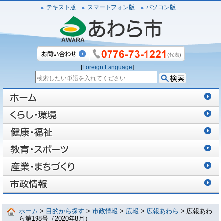
テキスト版
スマートフォン版
パソコン版
[
Foreign Language
]
ホーム
>
目的から探す
>
市政情報
>
広報
>
広報あわら
> 広報あわ
ら第198号（2020年8月）